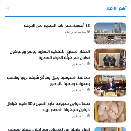
أهم الاخبار
12 أغسط…فتح باب التقديم لحج القرعة
منذ ساعة واحدة
الجهاز المصري للملكية الفكرية يوقع بروتوكول
تعاون مع هيئة الدواء المصرية
منذ ساعتين
محافظ المنوفية يحيل وقائع شبهة تزوير وتلاعب
بمحررات رسمية بالباجور
منذ ساعتين
ضبط دواجن مذبوحة خارج المجزر و30 كجم هياكل
دواجن مجهولة المصدر ببيلا
منذ ساعتين
إنقاذ طفلة من الاختناق بعد ابتلاع عملة معدنية