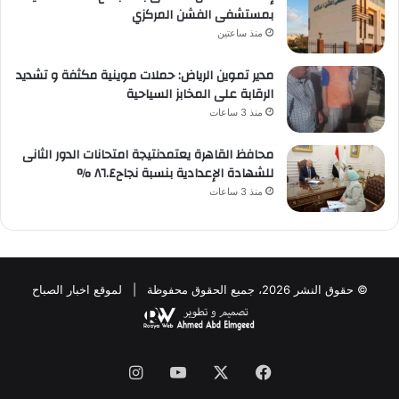
بمستشفى الفشن المركزي
منذ ساعتين
مدير تموين الرياض: حملات موينية مكثفة و تشديد
الرقابة على المخابز السياحية
منذ 3 ساعات
محافظ القاهرة يعتمدنتيجة امتحانات الدور الثانى
للشهادة الإعدادية بنسبة نجاح٨٦.٤ %
منذ 3 ساعات
© حقوق النشر 2026، جميع الحقوق محفوظة | لموقع اخبار الصباح
فيسبوك
‫X
‫YouTube
انستقرام