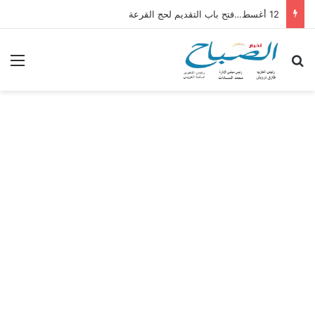
12 أغسط…فتح باب التقديم لحج القرعة
بحث عن
الق