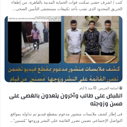
كتب / اشرف حفنى تمكنت قوات الحماية المدنية بالقاهرة، من إطفاء
الحريق المحدود الذى نشب بأحد تكييفات مستشفى التأمين الصحى…
اسامة العريس
منذ 5 أيام
القبض على طالب وأخرون يتعدون بالغصى على
مسن وزوجته
فى إطار كشف ملابسات منشور مدعوم بمقطع فيديو تم تداوله بمواقع
التواصل الإجتماعى تضمن تضرر القائمة على النشر وزوجها “مُسنين”…