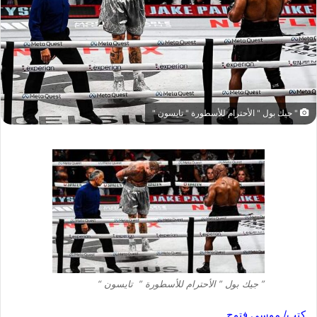
" جيك بول " الأحترام للأسطورة " تايسون "
” جيك بول ” الأحترام للأسطورة ” تايسون “
كتب/ موسي فتوح