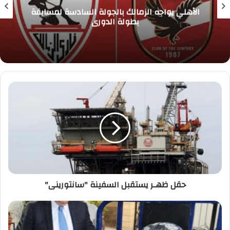
الأهلي يواجه الزمالك بالجولة السادسة لمسابقة
بطولة الدوري
حقل
ظهـر
يستقبل
السفينة
"سانتورينى"
حقل ظهـر يستقبل السفينة "سانتورينى"
محافظ
المنوفية
يستقبل