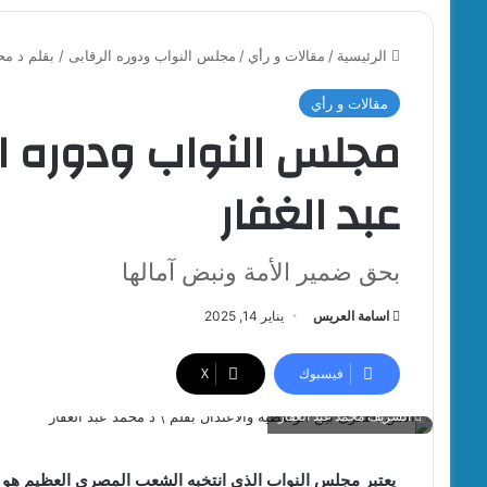
الرئيسية
/
مقالات و رأي
/
مجلس النواب ودوره الرقابى / بقلم د محم
مقالات و رأي
مجلس النواب ودوره ال
عبد الغفار
بحق ضمير الأمة ونبض آمالها
اسامة العريس
يناير 14, 2025
فيسبوك
‫X
الشريف محمد عبد الغفار
يعتبر مجلس النواب الذى انتخبه الشعب المصرى العظيم هو ال