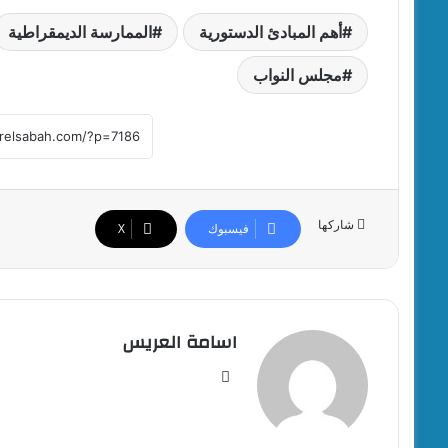
أهم المبادئ الدستورية
الممارسة الديمقراطية
مجلس النواب
شاركها
فيسبوك
‫X
اسامة العريس
موقع
الويب