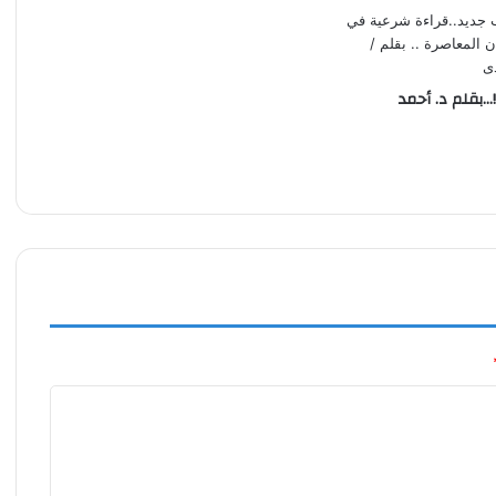
!…بقلم د. أحمد