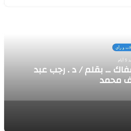
 التالي
ات و رأي
 أيام
ك … بقلم / د . رجب عبد
ف محمد