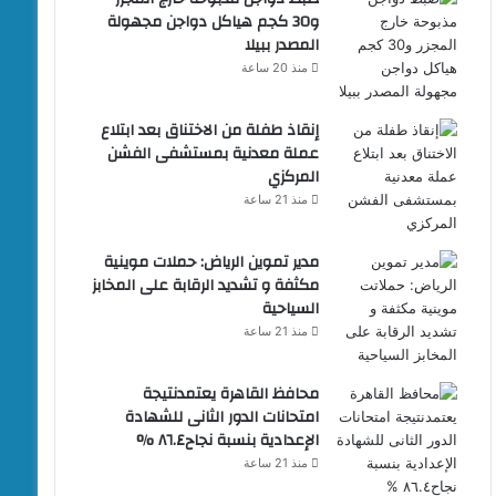
و30 كجم هياكل دواجن مجهولة
المصدر ببيلا
منذ 20 ساعة
إنقاذ طفلة من الاختناق بعد ابتلاع
عملة معدنية بمستشفى الفشن
المركزي
منذ 21 ساعة
مدير تموين الرياض: حملات موينية
مكثفة و تشديد الرقابة على المخابز
السياحية
منذ 21 ساعة
محافظ القاهرة يعتمدنتيجة
امتحانات الدور الثانى للشهادة
الإعدادية بنسبة نجاح٨٦.٤ %
منذ 21 ساعة