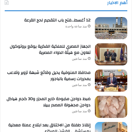
أهم الاخبار
12 أغسط…فتح باب التقديم لحج القرعة
منذ ساعة واحدة
الجهاز المصري للملكية الفكرية يوقع بروتوكول
تعاون مع هيئة الدواء المصرية
منذ ساعتين
محافظ المنوفية يحيل وقائع شبهة تزوير وتلاعب
بمحررات رسمية بالباجور
منذ ساعتين
ضبط دواجن مذبوحة خارج المجزر و30 كجم هياكل
دواجن مجهولة المصدر ببيلا
منذ ساعتين
إنقاذ طفلة من الاختناق بعد ابتلاع عملة معدنية
بمستشفى الفشن المركزي