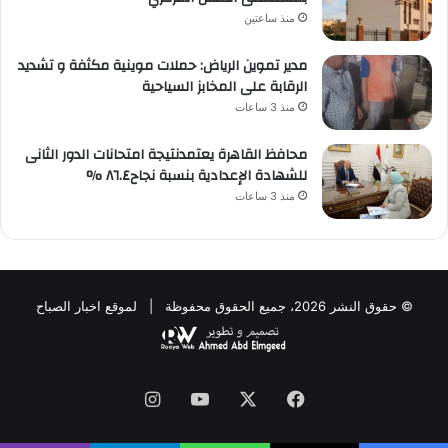
منذ ساعتين
مدير تموين الرياض: حملات موينية مكثفة و تشديد
الرقابة على المخابز السياحية
منذ 3 ساعات
محافظ القاهرة يعتمدنتيجة امتحانات الدور الثانى
للشهادة الإعدادية بنسبة نجاح٨٦.٤ %
منذ 3 ساعات
© حقوق النشر 2026، جميع الحقوق محفوظة | لموقع اخبار الصباح
فيسبوك
‫X
‫YouTube
انستقرام