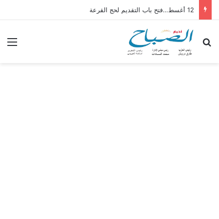
12 أغسط…فتح باب التقديم لحج القرعة
بحث عن
الق