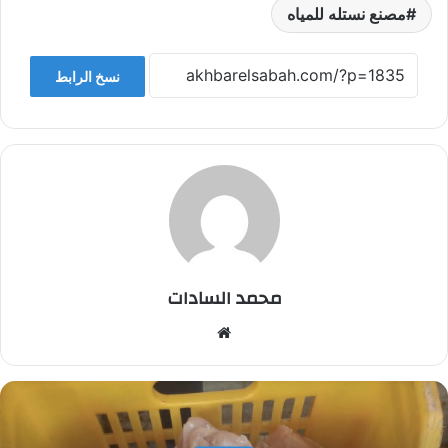
مصنع نستله للمياه
نسخ الرابط
محمد السادات
موقع
الويب