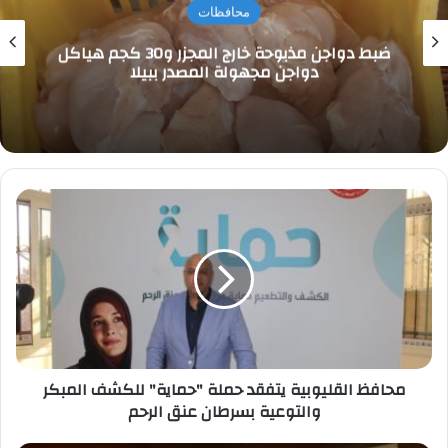
محافظات
ضبط دواجن مذبوحة خارج المجزر و30 كجم هياكل
دواجن مجهولة المصدر ببيلا
محافظ
القليوبية
يتفقد
حملة
"حماية"
للكشف
المبكر
والتوعية
بسرطان
محافظ القليوبية يتفقد حملة "حماية" للكشف المبكر
عنق
والتوعية بسرطان عنق الرحم
الرحم