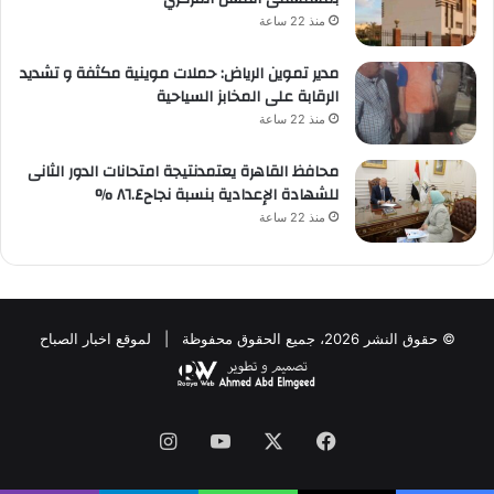
منذ 22 ساعة
مدير تموين الرياض: حملات موينية مكثفة و تشديد
الرقابة على المخابز السياحية
منذ 22 ساعة
محافظ القاهرة يعتمدنتيجة امتحانات الدور الثانى
للشهادة الإعدادية بنسبة نجاح٨٦.٤ %
منذ 22 ساعة
© حقوق النشر 2026، جميع الحقوق محفوظة | لموقع اخبار الصباح
فيسبوك
‫X
‫YouTube
انستقرام