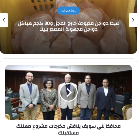
محافظات
ضبط دواجن مذبوحة خارج المجزر و30 كجم هياكل
دواجن مجهولة المصدر ببيلا
محافظ
بني
سويف
يناقش
مخرجات
مشروع
مهنتك
مستقبلك
محافظ بني سويف يناقش مخرجات مشروع مهنتك
مستقبلك