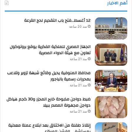
أهم الاخبار
12 أغسط…فتح باب التقديم لحج القرعة
منذ 20 ساعة
الجهاز المصري للملكية الفكرية يوقع بروتوكول
تعاون مع هيئة الدواء المصرية
منذ 21 ساعة
محافظ المنوفية يحيل وقائع شبهة تزوير وتلاعب
بمحررات رسمية بالباجور
منذ 21 ساعة
ضبط دواجن مذبوحة خارج المجزر و30 كجم هياكل
دواجن مجهولة المصدر ببيلا
منذ 21 ساعة
إنقاذ طفلة من الاختناق بعد ابتلاع عملة معدنية
بمستشفى الفشن المركزي