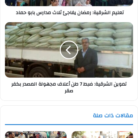
تعليم الشرقية: رمضان يفاجئ ثلاث مدارس بابو حماد
تموين
الشرقية:
ضبط
7
طن
أعلاف
مجهولة
المصدر
بكفر
تموين الشرقية: ضبط 7 طن أعلاف مجهولة المصدر بكفر
صقر
صقر
مقالات ذات صلة