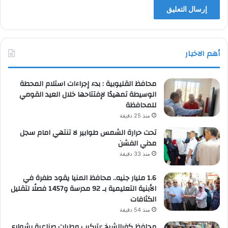
أهم الاخبار
محافظ القليوبية : بدء إجراءات استلام المحطة
الوسيطة تمهيدًا لإفتتاحها خلال العيد القومي
للمحافظة
منذ 25 دقيقة
تحت حرارة الشمس طوابير لا تنتهي امام سجل
مدني الفشن
منذ 33 دقيقة
1.6 مليار جنيه.. محافظ المنيا يقود طفرة في
الأبنية التعليمية بـ 92 مدرسة و1457 فصلًا لتقليل
الكثافات
منذ 54 دقيقة
محافظ كفرالشيخ :بتركيب مطبات صناعية بشوارع