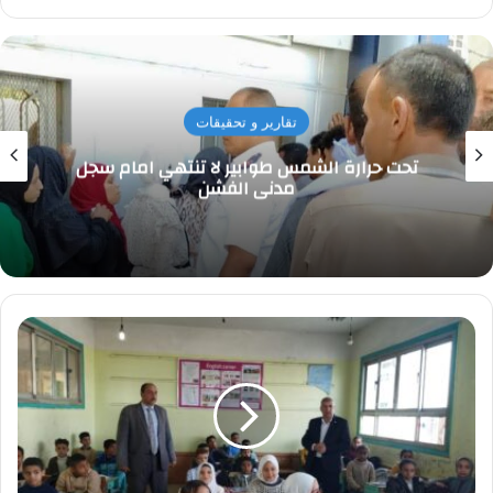
الويب
تقارير و تحقيقات
تحت حرارة الشمس طوابير لا تنتهي امام سجل
مدني الفشن
تعليم
الشرقية:
رمضان
يفاجئ
ثلاث
مدارس
بابو
حماد