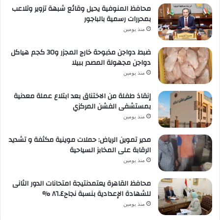
محافظ المنوفية يحيل وقائع شبهة تزوير وتلاعب
بمحررات رسمية بالباجور
منذ يومين
ضبط دواجن مذبوحة خارج المجزر و30 كجم هياكل
دواجن مجهولة المصدر ببيلا
منذ يومين
إنقاذ طفلة من الاختناق بعد ابتلاع عملة معدنية
بمستشفى الفشن المركزي
منذ يومين
مدير تموين الرياض: حملات موينية مكثفة و تشديد
الرقابة على المخابز السياحية
منذ يومين
محافظ القاهرة يعتمدنتيجة امتحانات الدور الثانى
للشهادة الإعدادية بنسبة نجاح٨٦.٤ %
منذ يومين