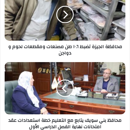
تضبط
١٠.٦
طن
مصنعات
ومقطعات
لحوم
و
محافظة الجيزة تضبط ١٠.٦ طن مصنعات ومقطعات لحوم و
دواجن
دواجن
محافظ
بني
سويف
يتابع
مع
التعليم
خطة
استعدادات
عقد
محافظ بني سويف يتابع مع التعليم خطة استعدادات عقد
امتحانات
امتحانات نهاية الفصل الدراسي الأول
نهاية