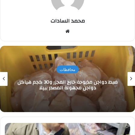
محمد السادات
موقع
الويب
محافظات
ضبط دواجن مذبوحة خارج المجزر و30 كجم هياكل
دواجن مجهولة المصدر ببيلا
محافظة
الجيزة