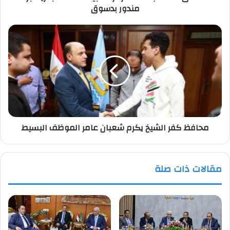
مندور بدسوق
محافظ
كفر
الشيخ
يكرم
شعبان
عامر
الموظف
البسيط
محافظ كفر الشيخ يكرم شعبان عامر الموظف البسيط
مقالات ذات صلة