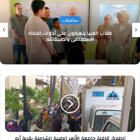
محافظات
طلاب المنيا يتعرفون على أدوات الذكاء
الاصطناعي وتطبيقاتته
انطلاق
قافلة
جامعة
الأزهر
الطبية
الشاملة
بقرية
أبو
مندور
انطلاق قافلة جامعة الأزهر الطبية الشاملة بقرية أبو
بدسوق