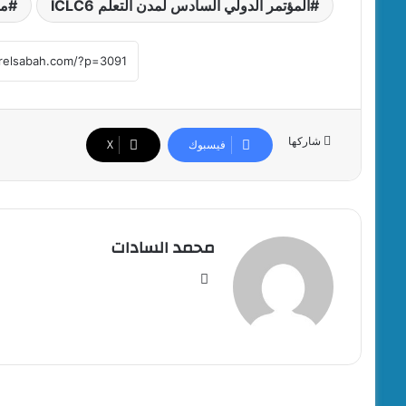
المؤتمر الدولي السادس لمدن التعلم ICLC6
مح
شاركها
فيسبوك
‫X
محمد السادات
موقع
الويب