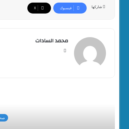
شاركها
فيسبوك
‫X
محمد السادات
موقع
الويب
أقرأ
صحة