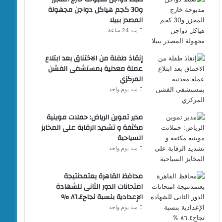
و30 كجم هياكل دواجن مجهولة
المصدر ببيلا
منذ 24 ساعة
إنقاذ طفلة من الاختناق بعد ابتلاع
عملة معدنية بمستشفى الفشن
المركزي
منذ يوم واحد
مدير تموين الرياض: حملات موينية
مكثفة و تشديد الرقابة على المخابز
السياحية
منذ يوم واحد
محافظ القاهرة يعتمدنتيجة
امتحانات الدور الثانى للشهادة
الإعدادية بنسبة نجاح٨٦.٤ %
منذ يوم واحد