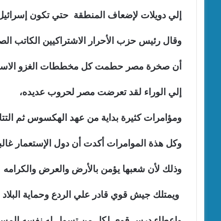
إلي دويلات لإضعاف المنطقة حتي تكون إسرائيل ه
وقال رئيس حزب الأحرار الاشتراكيين الكاتب ا
أن صخرة مصر حطمت كل مخططات الغزو الاستعمار
إلي الوراء لقد تعرضت مصر لحروب عديده،
ومؤامرات كثيرة بداية من عهد الهكسوس ثم التتار
وكل هذة الموامرات أكدت أن دول الإستعمار غال
وذلك لأن شعبها يؤمن بالأرض والعرض والكرامه
ويمتلك جيش قوي قادر علي الردع وحماية البلاد 
واعطاء درس قوي لكل من تسول له نفسه المساس