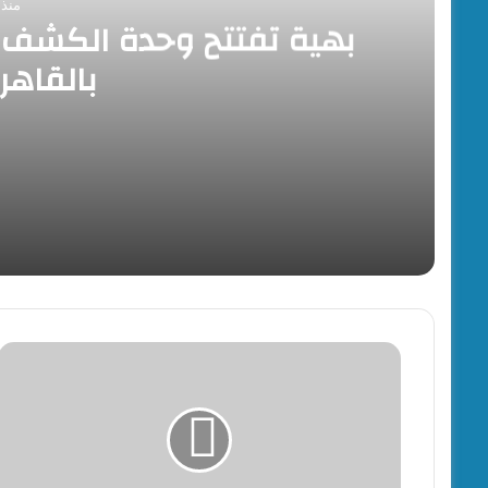
منذ 23 ساع
بهية تفتتح وحدة الكشف ا
بالقاهر
منذ 23 ساعة
بهية تفتتح وحدة الكشف المبكر والعيادات التخصص
منذ 23 ساعة
12 أغسط…فتح باب التقديم لحج القرعة
محافظ
بني
سويف
يطمئن
على
توافر