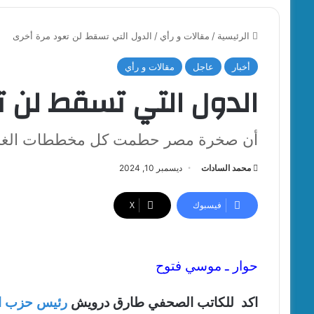
الرئيسية
/
مقالات و رأي
/
الدول التي تسقط لن تعود مرة أخرى
أخبار
عاجل
مقالات و رأي
الدول التي تسقط لن ت
أن صخرة مصر حطمت كل مخططات الغزو
محمد السادات
ديسمبر 10, 2024
فيسبوك
‫X
حوار ـ موسي فتوح
اكد للكاتب الصحفي طارق درويش
رئيس حزب الأ