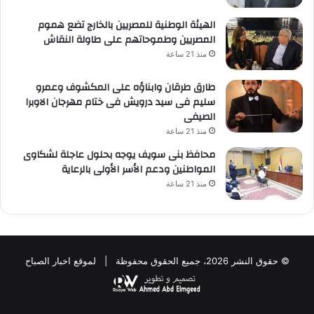
الهيئة الوطنية للمصريين بالخارج تضع هموم
المصريين وطموحاتهم على طاولة النقاش
منذ 21 ساعة
طارق طرقان وابناؤه على المكشوف وعمرو
سليم فى سيد درويش فى ختام مهرجان الاوبرا
الصيفى
منذ 21 ساعة
محافظ بنى سويف يوجه بحلول عاجلة لشكاوى
المواطنين ودعم الأسر الأولى بالرعاية
منذ 21 ساعة
© حقوق النشر 2026، جميع الحقوق محفوظة | لموقع اخبار الصباح