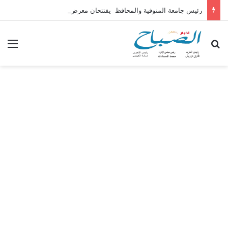
رئيس جامعة المنوفية والمحافظ يفتتحان معرض المشروعات الطلابية بكلية الهندسة
بحث عن
الق