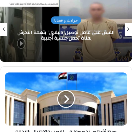
حوادث و قضايا
القبض على عامل توصيل”دليفرى” بتهمة التحرش
بفتاة تحمل جنسية أجنبية
ضبط
أشخاص
تخصصوا
في
النصب
والإحتيال
بالتجمع
ضبط أشخاص تخصصوا في النصب والإحتيال بالتجمع