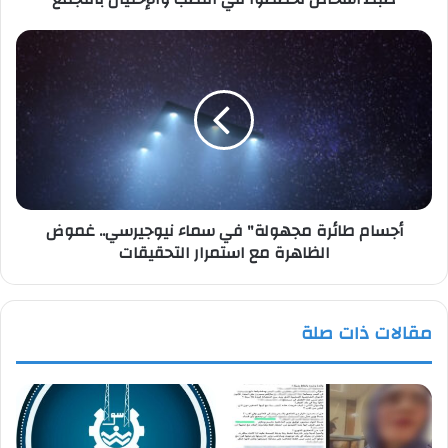
أجسام
طائرة
مجهولة"
في
سماء
نيوجيرسي..
غموض
الظاهرة
مع
أجسام طائرة مجهولة" في سماء نيوجيرسي.. غموض
استمرار
الظاهرة مع استمرار التحقيقات
التحقيقات
مقالات ذات صلة