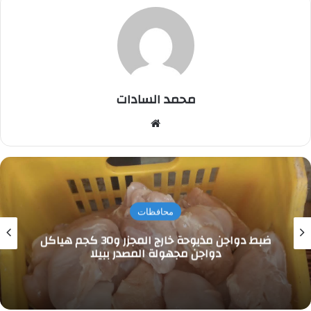
محمد السادات
موقع
الويب
محافظات
ضبط دواجن مذبوحة خارج المجزر و30 كجم هياكل
دواجن مجهولة المصدر ببيلا