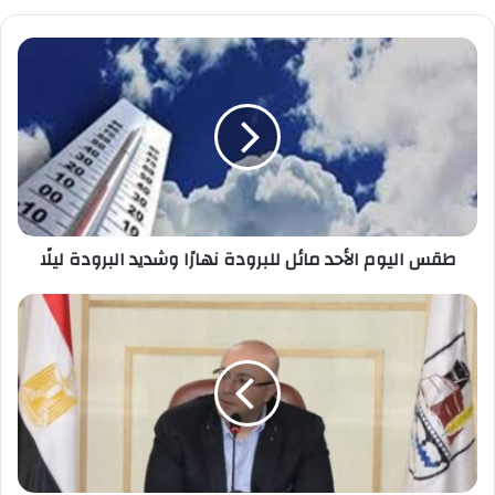
طقس
اليوم
الأحد
مائل
للبرودة
نهارًا
وشديد
البرودة
ليلًا
طقس اليوم الأحد مائل للبرودة نهارًا وشديد البرودة ليلًا
محافظ
بني
سويف
إزالة
68
حالة
تعدى
على
أرأضى