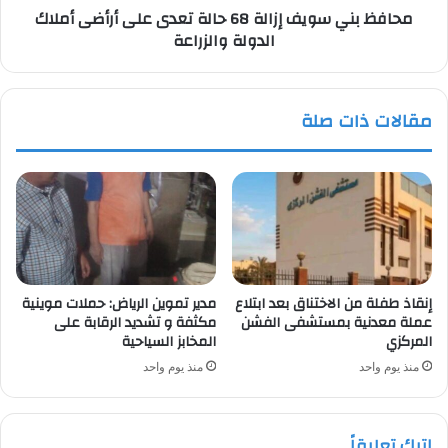
محافظ بني سويف إزالة 68 حالة تعدى على أرأضى أملاك
أملاك
الدولة والزراعة
الدولة
والزراعة
مقالات ذات صلة
إنقاذ طفلة من الاختناق بعد ابتلاع
مدير تموين الرياض: حملات موينية
عملة معدنية بمستشفى الفشن
مكثفة و تشديد الرقابة على
المركزي
المخابز السياحية
منذ يوم واحد
منذ يوم واحد
اترك تعليقاً