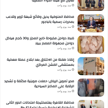
تعاون مع هيئة الدواء المصرية
منذ يوم واحد
محافظ المنوفية يحيل وقائع شبهة تزوير وتلاعب
بمحررات رسمية بالباجور
منذ يوم واحد
ضبط دواجن مذبوحة خارج المجزر و30 كجم هياكل
دواجن مجهولة المصدر ببيلا
منذ يوم واحد
إنقاذ طفلة من الاختناق بعد ابتلاع عملة معدنية
بمستشفى الفشن المركزي
منذ يوم واحد
مدير تموين الرياض: حملات موينية مكثفة و تشديد
الرقابة على المخابز السياحية
منذ يوم واحد
محافظ القاهرة يعتمدنتيجة امتحانات الدور الثانى
للشهادة الإعدادية بنسبة نجاح٨٦.٤ %