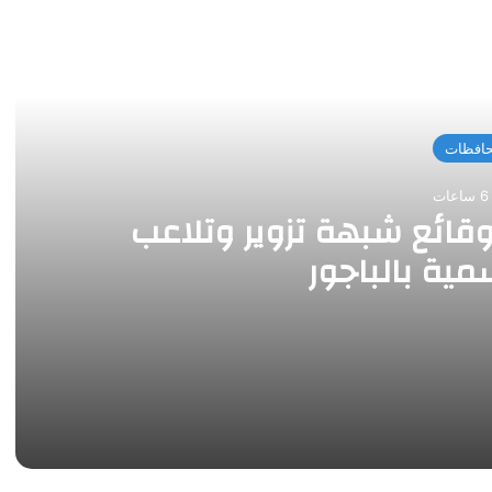
 التالي
افظات
ت
قائع شبهة تزوير وتلاعب
مية بالباجور
محررات رسمية بالباجور