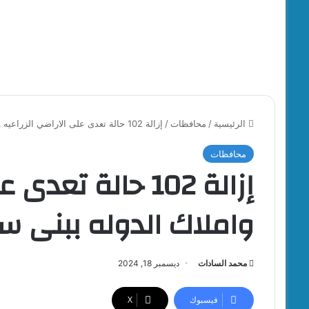
الرئيسية
/
محافظات
/
إزالة 102 حالة تعدى على الاراضي الزراعيه واملاك الدوله ببنى سويف
محافظات
إزالة 102 حالة تع
واملاك الدوله ببنى 
محمد السادات
ديسمبر 18, 2024
فيسبوك
‫X