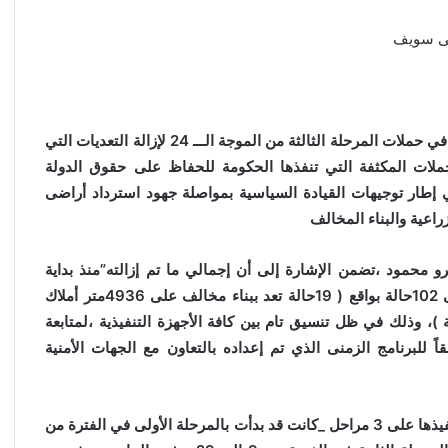
تابع الدكتور محمد هاني غنيم محافظ بني سويف،سير العمل في حملات المرحلة الثالثة من الموجة الـــ 24 لإزالة التعديات التي
حملات المكثفة التي تنفذها الحكومة للحفاظ على حقوق الدولة
إطار توجيهات القيادة السياسية بمواصلة جهود استرداد أراضى
راعية والبناء المخالف
و محمود ،تضمن الإشارة إلى أن إجمالي ما تم إزالته”منذ بداية
المرحلة في 7 ديسمبر وحتى 17 من نفس الشهر” وصل إلى 102حالة بواقع ( 19حالة تعد ببناء مخالف على 4936متر أملاك
فدنة و17قيراطاً أرض زراعية )، وذلك في ظل تنسيق تام بين كافة الأجهزة التنفيذية ،لمتابعة
اً للبرنامج الزمنى الذي تم إعداده بالتعاون مع الجهات الأمنية
تجدر الإشارة إلى أن الموجة 24 لإزالة التعديات_والتي يتم تنفيذها على 3 مراحل _كانت قد بدأت بالمرحلة الأولى في الفترة من