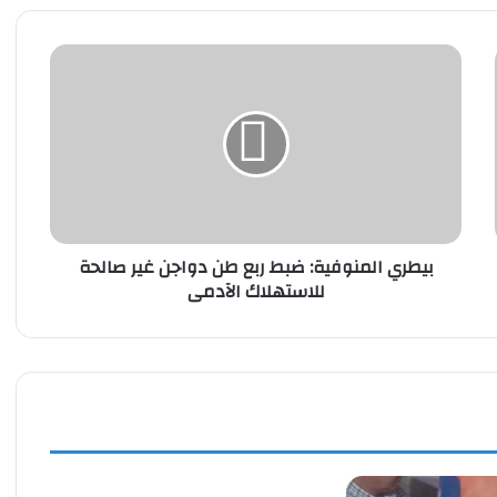
بيطري
المنوفية:
ضبط
ربع
طن
دواجن
غير
صالحة
للاستهلاك
بيطري المنوفية: ضبط ربع طن دواجن غير صالحة
الآدمى
للاستهلاك الآدمى