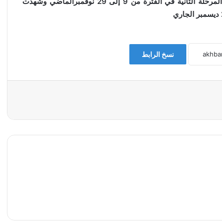
12 إلى 31 أكتوبر الماصي،وتم خلالها إزالة 208حالة،وتلتها المرحلة الثانية في الفترة من 9 إلى 29 نوفمبرالماضي وشهدت
نسخ الرابط