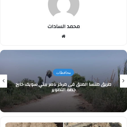
محمد السادات
موقع
الويب
محافظات
طريق طنسا الملق فى مركز ناصر ببني سويف خارج
جطة التطوير
ضاحى