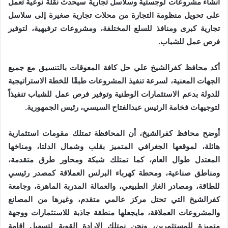
انشاء مشروعات لوجستية وسلاسل تجارية سيحدث نقلة نوعية تعمل
على تحويل منظومة التجارة من محلات تجارية صغيرة إلى سلاسل
تجارية كبرى ومنافذ للسلع المختلفة، ومشروعات ترفيهية، لتوفير
فرص عمل للشباب.
أكد محافظ كفرالشيخ علي حل كافة المعوقات بالتنسيق مع جميع
الجهات المعنية، لسرعة تنفيذ المشروعات طبقًا للخطة الاستراتيجية
للدولة بدعم الاستثمارات الوطنية وتوفير فرص عمل للشباب تنفيذاً
لتوجيهات فخامة الرئيس عبدالفتاح السيسي، رئيس الجمهورية.
أوضح محافظ كفرالشيخ، أن المحافظة تمتلك مقومات استثمارية
هائلة، لموقعها الجغرافي المتميز بقلب وشمال الدلتا، ومناخها
المعتدل طوال العام، كما تمتلك شبكة ومحاور طرق متقدمة،
ومناطق صناعية، ومحطة كهرباء البرلس العملاقة كمصدر رئيسي
للطاقة، ومصادر الغاز الطبيعي، والعمالة المدربة الماهرة، وجامعة
كفرالشيخ التي تحتل مركز عالمي متقدم، وغيرها من المصانع
والمشروعات العملاقة، مايجعلها منطقة جاذبة للاستثمارات ووجهة
متميزة للمستثمرين، ونحن نمتلك الإرادة القوية لتسهيل إقامة