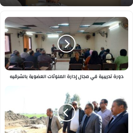
دورة
تدريبية
في
مجال
إدارة
الملوثات
العضوية
بالشرقيه
دورة تدريبية في مجال إدارة الملوثات العضوية بالشرقيه
محافظ
الشرقية:متابعةتنفيذأعمال
رصف
طريق
ديرب
السوق
صافور