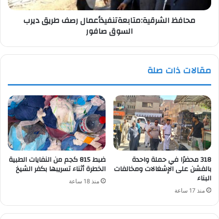
محافظ الشرقية:متابعةتنفيذأعمال رصف طريق ديرب
السوق صافور
مقالات ذات صلة
318 محضرًا في حملة واحدة
ضبط 815 كجم من النفايات الطبية
بالفشن على الإشغالات ومخالفات
الخطرة أثناء تسريبها بكفر الشيخ
البناء
منذ 18 ساعة
منذ 17 ساعة