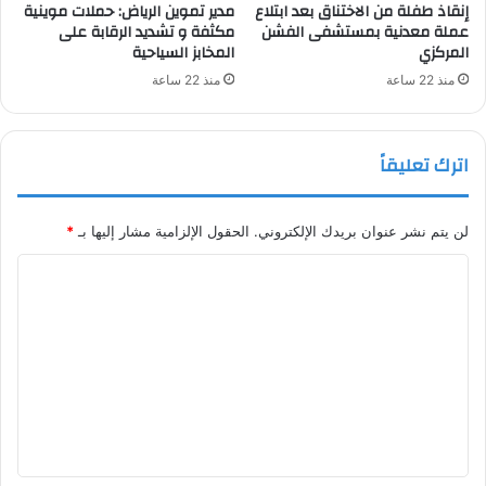
إنقاذ طفلة من الاختناق بعد ابتلاع
مدير تموين الرياض: حملات موينية
عملة معدنية بمستشفى الفشن
مكثفة و تشديد الرقابة على
المركزي
المخابز السياحية
منذ 22 ساعة
منذ 22 ساعة
اترك تعليقاً
لن يتم نشر عنوان بريدك الإلكتروني.
الحقول الإلزامية مشار إليها بـ
*
ا
ل
ت
ع
ل
ي
ق