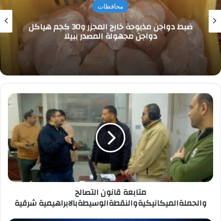
محافظات
ضبط دواجن مذبوحة خارج المجزر و30 كجم هياكل
دواجن مجهولة المصدر ببيلا
متابعة
قانون
التصالح
والحملةالميكانيكيةوالنقطةالوسيطةبالابراهيمية
شرقية
متابعة قانون التصالح
والحملةالميكانيكيةوالنقطةالوسيطةبالابراهيمية شرقية