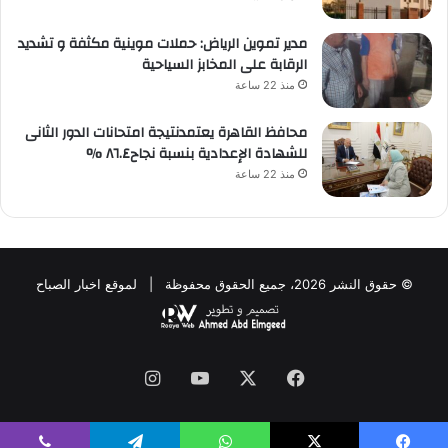
مدير تموين الرياض: حملات موينية مكثفة و تشديد
الرقابة على المخابز السياحية
منذ 22 ساعة
محافظ القاهرة يعتمدنتيجة امتحانات الدور الثانى
للشهادة الإعدادية بنسبة نجاح٨٦.٤ %
منذ 22 ساعة
© حقوق النشر 2026، جميع الحقوق محفوظة | لموقع اخبار الصباح
فيسبوك
‫X
‫YouTube
انستقرام