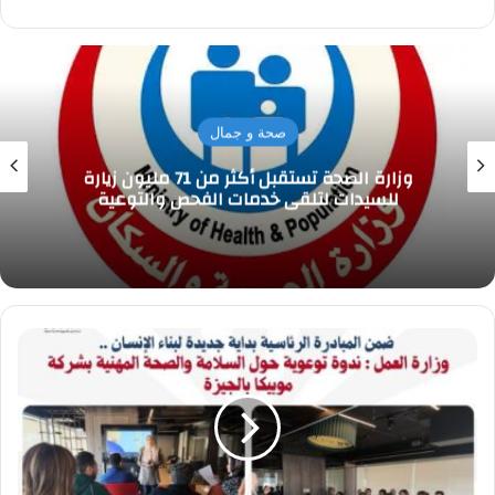
الويب
صحة و جمال
وزارة الصحة تستقبل أكثر من 71 مليون زيارة
للسيدات لتلقي خدمات الفحص والتوعية
نشاط
مديريات
العمل
بالمحافظات
في
إطار
المبادرة