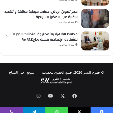
مدير تموين الرياض: حملات موينية مكثفة و تشديد
الرقابة على المخابز السياحية
منذ 4 ساعات
محافظ القاهرة يعتمدنتيجة امتحانات الدور الثانى
للشهادة الإعدادية بنسبة نجاح٨٦.٤ %
منذ 4 ساعات
© حقوق النشر 2026، جميع الحقوق محفوظة | لموقع اخبار الصباح
فيسبوك
‫X
‫YouTube
انستقرام