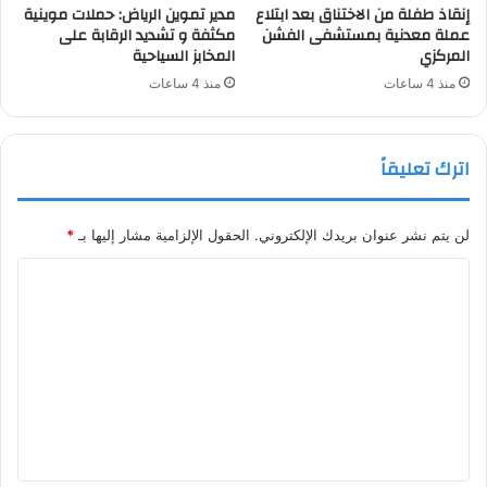
إنقاذ طفلة من الاختناق بعد ابتلاع
مدير تموين الرياض: حملات موينية
عملة معدنية بمستشفى الفشن
مكثفة و تشديد الرقابة على
المركزي
المخابز السياحية
منذ 4 ساعات
منذ 4 ساعات
اترك تعليقاً
لن يتم نشر عنوان بريدك الإلكتروني.
الحقول الإلزامية مشار إليها بـ
*
ا
ل
ت
ع
ل
ي
ق