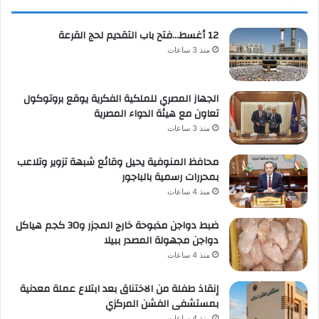
12 أغسط…فتح باب التقديم لحج القرعة
منذ 3 ساعات
الجهاز المصري للملكية الفكرية يوقع بروتوكول
تعاون مع هيئة الدواء المصرية
منذ 3 ساعات
محافظ المنوفية يحيل وقائع شبهة تزوير وتلاعب
بمحررات رسمية بالباجور
منذ 4 ساعات
ضبط دواجن مذبوحة خارج المجزر و30 كجم هياكل
دواجن مجهولة المصدر ببيلا
منذ 4 ساعات
إنقاذ طفلة من الاختناق بعد ابتلاع عملة معدنية
بمستشفى الفشن المركزي
منذ 4 ساعات