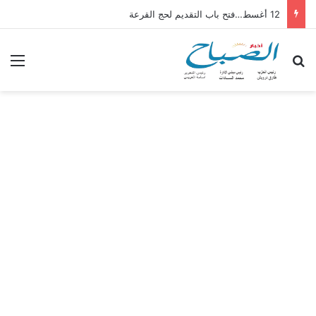
12 أغسط…فتح باب التقديم لحج القرعة
بحث عن
الق