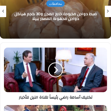
محافظات
ضبط دواجن مذبوحة خارج المجزر و30 كجم هياكل
دواجن مجهولة المصدر ببيلا
تكليف
أسامة
راضي
رئيساً
لقناة
النيل
للأخبار
تكليف أسامة راضي رئيساً لقناة النيل للأخبار
معاينة