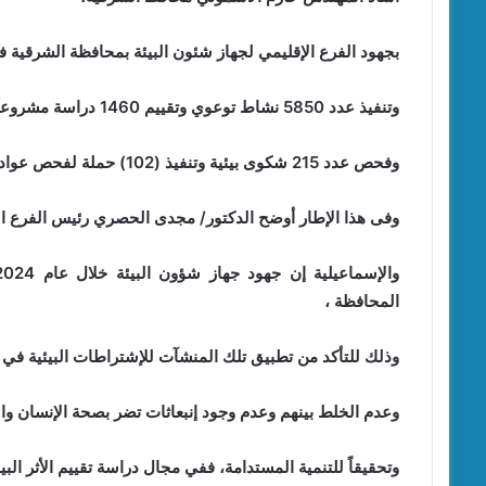
بجهود الفرع الإقليمي لجهاز شئون البيئة بمحافظة الشرقية في التفتيش على
وتنفيذ عدد 5850 نشاط توعوي وتقييم 1460 دراسة مشروعات تقييم أثر بيئي (أ – ب).
وفحص عدد 215 شكوى بيئية وتنفيذ (102) حملة لفحص عوادم (11250) سيارة تعمل بالبنزين والسولار.
وفى هذا الإطار أوضح الدكتور/ مجدى الحصري رئيس الفرع الإ
المحافظة ،
وذلك للتأكد من تطبيق تلك المنشآت للإشتراطات البيئية في 
وعدم الخلط بينهم وعدم وجود إنبعاثات تضر بصحة الإنسان وال
وتحقيقاً للتنمية المستدامة، ففي مجال دراسة تقييم الأثر ال