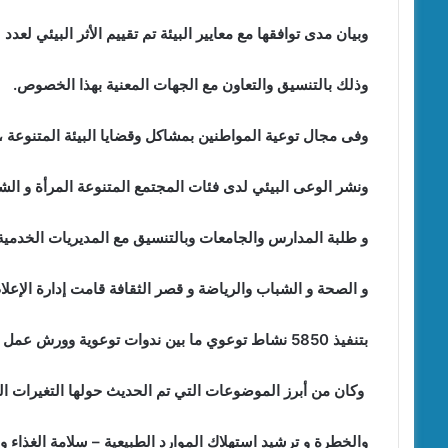
وبيان مدى توافقها مع معايير البيئة تم تقييم الأثر البيئي لعدد (1460) نشاط ، لدراسة مشروعات تقييم أثر بيئي (أ- ب)
وذلك بالتنسيق والتعاون مع الجهات المعنية بهذا الخصوص.
وفى مجال توعية المواطنين بمشاكل وقضايا البيئة المتنوعة ،
ونشر الوعى البيئي لدى فئات المجتمع المتنوعة المرأة و الشب
و طلبة المدارس والجامعات وبالتنسيق مع المديريات الخدمية ب
و الصحة و الشباب والرياضة و قصر الثقافة قامت إدارة الإعلام
بتنفيذ 5850 نشاط توعوي ما بين ندوات توعوية وورش عمل و حملات توعية
وكان من أبرز الموضوعات التي تم الحديث حولها التغيرات الم
والخطرة و ترشيد استهلاك الموارد الطبيعية – سلامة الغذاء و