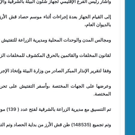
وأشار رئيس الفرع الإقليمي لجهاز شئون البيئة بالشرقية والإ
إلى القيام الجهاز بعدة إجراءات أثناء موسم حصاد قش الأرز
بالديوان العام،
ومجالس المدن والوحدات المحلية ومديرية الزراعة للتفتيش ا
لقانون المخلفات والقائمين بالحرق المكشوف للمخلفات الز
وفقا لتقرير الإنذار المبكر الصادر من وزارة البيئة وإتخاذ الإ
المختصة.
تم التنسيق مع مديرية الزراعة بالشرقية لفتح عدد ( 139) موقع تجميع قش أرز بمراكز ومدن محافظة الشرقية ،
وتم تجميع (148535) طن قش الأرز من بداية الحصاد وتم التنسيق مع مديرية الزراعة بالشرقية،