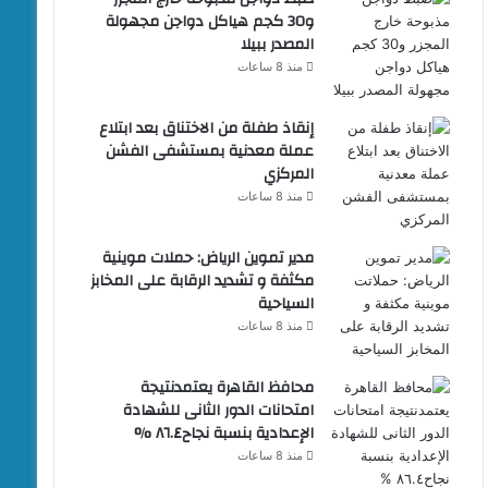
و30 كجم هياكل دواجن مجهولة
المصدر ببيلا
منذ 8 ساعات
إنقاذ طفلة من الاختناق بعد ابتلاع
عملة معدنية بمستشفى الفشن
المركزي
منذ 8 ساعات
مدير تموين الرياض: حملات موينية
مكثفة و تشديد الرقابة على المخابز
السياحية
منذ 8 ساعات
محافظ القاهرة يعتمدنتيجة
امتحانات الدور الثانى للشهادة
الإعدادية بنسبة نجاح٨٦.٤ %
منذ 8 ساعات