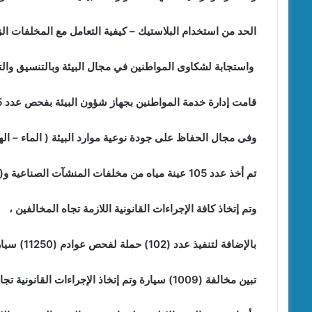
الحد من استخدام البلاستيك – كيفية التعامل مع المخلفات ا
واستجابة لشكاوى المواطنين في مجال البيئة وبالتنسيق والتع
قامت إدارة خدمة المواطنين بجهاز شؤون البيئة بفحص عدد 215 شكوى بيئية متنوعة وإتخاذ الإجراءات القانونية اللازمة.
وفى مجال الحفاظ على جودة نوعية موارد البيئة ( الماء – الهو
تم أخذ عدد 105 عينة مياه من مخلفات المنشآت الصناعية و(180) عينة هواء لقياس نسب الملوثات،
وتم إتخاذ كافة الإجراءات القانونية اللازمة تجاه المخالفين ،
بالإضافة لتنفيذ عدد (102) حملة لفحص عوادم (11250) سيارة بمركزي الزقازيق وبلبيس،
تبين مخالفة (1009) سيارة وتم إتخاذ الإجراءات القانونية تجاه مالكيها.