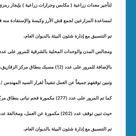
لتأجير معدات زراعية ( مكابس وجرارات زراعية ) بإيجار رمز
لمساعدة المزارعين لجمع قش الأرز وكبسة والإستفادة منه في
تم التنسيق مع إدارة شئون البيئة بالديوان العام،
ومجالس المدن والوحدات المحلية بالشرقية للمرور على عدد (180) فاخورة بنطاق مركز الزقازيق ومنيا القم
بالإضافة للمرور على عدد (12) مسبك بنطاق مركز الزقازيق، فضلاً عن المرور على عدد (7) مصانع طوب بنطاق مركز ههيا ،
وتبين توقفهم جميعاً عن العمل تنفيذاً لقرار السيد المهندس / محافظ الش
كما تم المرور على عدد (277) مكمورة فحم نباتى بنطاق مركزى بلبيس ومنيا القمح،
حيث تبين توقف عدد (262) مكمورة عن العمل، ومخالفة عدد (15) مكمورة وتم إتخاذ الإجراءات القانونية اللازمة .
تم التنسيق مع إدارة شئون البيئة بالديوان العام،