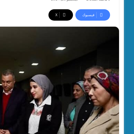
فيسبوك
‫X