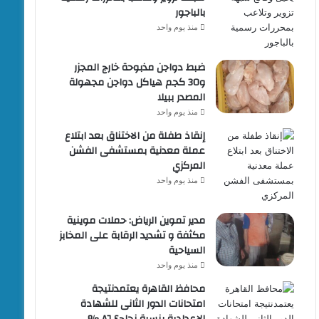
بالباجور
منذ يوم واحد
ضبط دواجن مذبوحة خارج المجزر
و30 كجم هياكل دواجن مجهولة
المصدر ببيلا
منذ يوم واحد
إنقاذ طفلة من الاختناق بعد ابتلاع
عملة معدنية بمستشفى الفشن
المركزي
منذ يوم واحد
مدير تموين الرياض: حملات موينية
مكثفة و تشديد الرقابة على المخابز
السياحية
منذ يوم واحد
محافظ القاهرة يعتمدنتيجة
امتحانات الدور الثانى للشهادة
الإعدادية بنسبة نجاح٨٦.٤ %