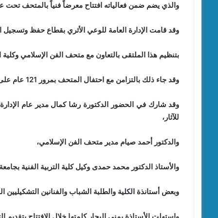
والذي يضم ضمن فعالياته افتتاح معرضاً فنياً بالمتحف تحت عن
وقد قامت الإدارة العامة للوعي الأثري بقطاع حفظ وتسجيل الآ
بتنظيم هذا الملتقى بالتعاون مع متحف الفن الإسلامي وكلية ال
وقد جاء ذلك بالتزامن مع احتفال المتحف بمرور 121 عام على إنشائه والذي يوافق 28 ديسمبر من كل عام.
وقد شارك في الحضور الدكتورة رشا كمال مدير عام الإدارة 
للآثار،
والدكتور أحمد صيام مدير متحف الفن الإسلامي،
والأستاذ الدكتور محمد حمدى وكيل كلية التربية الفنية بجامعة
وبعض أستانذة الكلية والطلبة الشباب والفنانين التشكيليين ا
واستهلت الأستاذة يمنى البحار كلمتها خلال الافتتاح بتقديم ا