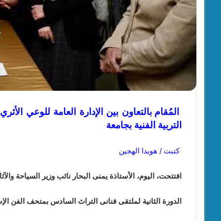
المُقام بالتعاون بين الإدارة العامة للوعي الأث
التربية الفنية بجامعة
كتبت / هويدا الهجين
افتتحت، اليوم، الأستاذة يمنى البحار نائب وزير السياحة والآثا
الدورة الثانية لملتقى فنانى التراث السادس بمتحف الفن الإ