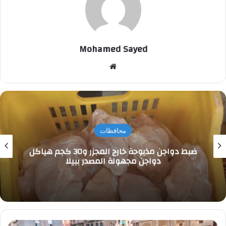
Mohamed Sayed
موقع
الويب
محافظات
ضبط دواجن مذبوحة خارج المجزر و30 كجم هياكل
دواجن مجهولة المصدر ببيلا
ملاعب