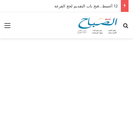
12 أغسط…فتح باب التقديم لحج القرعة
بحث عن
الق