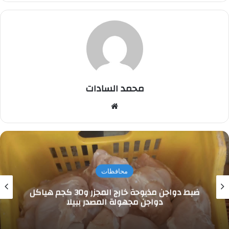
محمد السادات
موقع
الويب
محافظات
ضبط دواجن مذبوحة خارج المجزر و30 كجم هياكل
دواجن مجهولة المصدر ببيلا