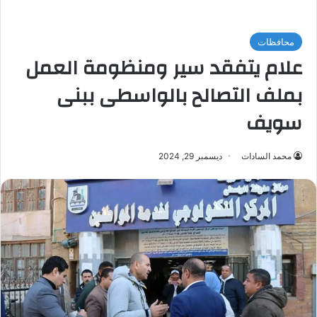
محافظات
علام يتفقد سير ومنظومة العمل
بملف التصالح بالواسطى ببنى
سويف
محمد السادات
ديسمبر 29, 2024