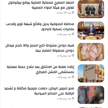
الجهاز المصري للملكية الفكرية يوقع بروتوكول
تعاون مع هيئة الدواء المصرية
منذ 24 ساعة
محافظ المنوفية يحيل وقائع شبهة تزوير وتلاعب
بمحررات رسمية بالباجور
منذ يوم واحد
ضبط دواجن مذبوحة خارج المجزر و30 كجم هياكل
دواجن مجهولة المصدر ببيلا
منذ يوم واحد
إنقاذ طفلة من الاختناق بعد ابتلاع عملة معدنية
بمستشفى الفشن المركزي
منذ يوم واحد
مدير تموين الرياض: حملات موينية مكثفة و تشديد
الرقابة على المخابز السياحية
منذ يوم واحد