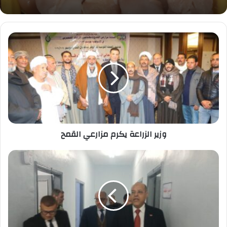
وزير
الزراعة
يكرم
مزارعي
القمح
وزير الزراعة يكرم مزارعي القمح
وزير
العمل
يتفقد
مكتب
منطقة
عمل
بولاق