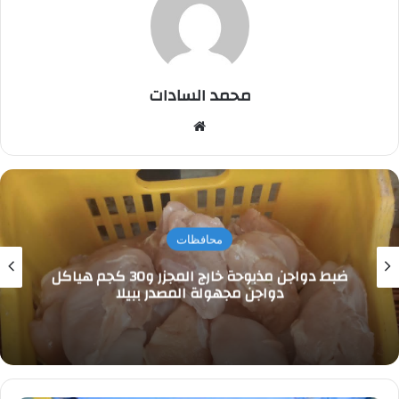
محمد السادات
موقع
الويب
محافظات
ضبط دواجن مذبوحة خارج المجزر و30 كجم هياكل
دواجن مجهولة المصدر ببيلا