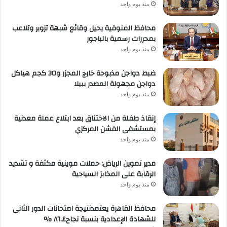
منذ يوم واحد
محافظ المنوفية يحيل وقائع شبهة تزوير وتلاعب
بمحررات رسمية بالباجور
منذ يوم واحد
ضبط دواجن مذبوحة خارج المجزر و30 كجم هياكل
دواجن مجهولة المصدر ببيلا
منذ يوم واحد
إنقاذ طفلة من الاختناق بعد ابتلاع عملة معدنية
بمستشفى الفشن المركزي
منذ يوم واحد
مدير تموين الرياض: حملات موينية مكثفة و تشديد
الرقابة على المخابز السياحية
منذ يوم واحد
محافظ القاهرة يعتمدنتيجة امتحانات الدور الثانى
للشهادة الإعدادية بنسبة نجاح٨٦.٤ %