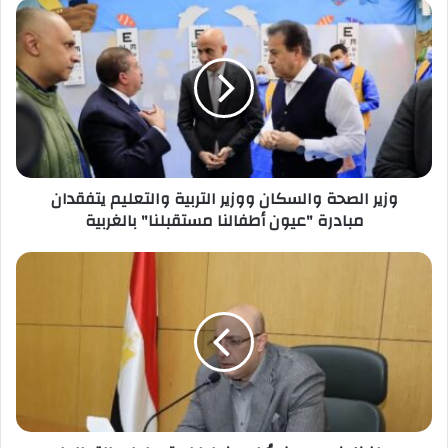
وزير
الصحة
والسكان
ووزير
التربية
والتعليم
يتفقدان
مبادرة
"عيون
وزير الصحة والسكان ووزير التربية والتعليم يتفقدان
أطفالنا
مبادرة "عيون أطفالنا مستقبلنا" بالغربية
مستقبلنا"
بالغربية
محافظ
بني
سويف
يُراجع
خطط
استعدادات
القطاعات
لاستقبال
احتفالات