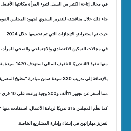
في مجال إتاحة الكثير من السبل لتبوء المرأة مكانتها الأفض
جاء ذلك خلال مناقشته للتقرير السنوي لجهود المجلس القوم
حيث تم استعراض الإنجازات التي تم تحقيقها خلال 2024.
في مجالات التمكين الاقتصادي والاجتماعي والصحي للمرأة،
منها تنفيذ 49 تدريبًا للتثقيف المالي استهدف 1470 سيدة بقرى “حياة كريمة”،
بالإضافة إلى تدريب 330 سيدة ضمن مبادرة “مطبخ المصرية”،
مما أسفر عن تجهيز 11ألف و200 وجبة وزعت على 10 قرى خلال شهر رمضان ،
كما نظّم المجلس 315 تدريبًا لريادة الأعمال، استفادت منها 7آلاف و875 سيدة،
لتعزيز مهاراتهن في إنشاء وإدارة المشاريع الخاصة.