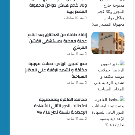
و30 كجم هياكل دواجن مجهولة
المصدر ببيلا
منذ 10 ساعات
إنقاذ طفلة من الاختناق بعد ابتلاع
عملة معدنية بمستشفى الفشن
المركزي
منذ 11 ساعة
مدير تموين الرياض: حملات موينية
مكثفة و تشديد الرقابة على المخابز
السياحية
منذ 11 ساعة
محافظ القاهرة يعتمدنتيجة
امتحانات الدور الثانى للشهادة
الإعدادية بنسبة نجاح٨٦.٤ %
منذ 11 ساعة