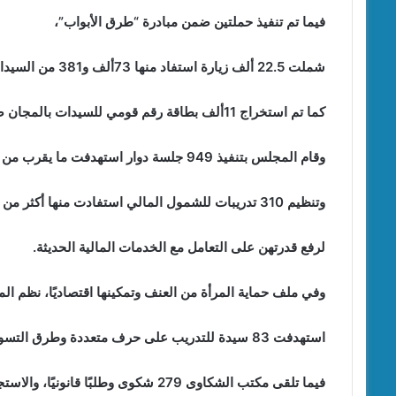
فيما تم تنفيذ حملتين ضمن مبادرة “طرق الأبواب”،
شملت 22.5 ألف زيارة استفاد منها 73ألف و381 من السيدات والرجال والأطفال،
كما تم استخراج 11ألف بطاقة رقم قومي للسيدات بالمجان ضمن مبادرة “بطاقتك حقوقك”،
وقام المجلس بتنفيذ 949 جلسة دوار استهدفت ما يقرب من 190ألف فرد،
وتنظيم 310 تدريبات للشمول المالي استفادت منها أكثر من 20ألف سيدة على مستوى المحافظة،
لرفع قدرتهن على التعامل مع الخدمات المالية الحديثة.
وفي ملف حماية المرأة من العنف وتمكينها اقتصاديًا، نظم المجلس 3 ورش عمل حرفية بالتعاون مع مكتب
استهدفت 83 سيدة للتدريب على حرف متعددة وطرق التسويق،
فيما تلقى مكتب الشكاوى 279 شكوى وطلبًا قانونيًا، والاستجابة لعدد من حالات الاستغاثة المتعلقة بالعنف،