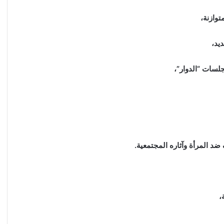
لسات “الدوار”،
د المرأة وآثاره المجتمعية.