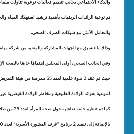
والذكاء الاجتماعي بجانب تنظيم فعاليات توعوية تناولت ملفات 
تم توعية الرائدات الريفيات بأهمية ترشيد استهلاك المياه والح
والتعامل الأمثل مع شبكات الصرف الصحي،
وذلك بالتنسيق مع الجهات المشاركة والمعنية من شركة ميا
وفي الجانب الصحي، أولى المجلس اهتمامًا خاصًا بالصحة الإن
حيث تم عقد 2 ندوة علمية لعدد 55 ممرضة من هيئة التمريض،
للتوعية بفوائد الولادة الطبيعية ومخاطر الولادة القيصرية غير 
كما تم تنظيم حلقة نقاشية حول صحة المرأة لعدد 25 من طلاب كلية الطب،
بالإضافة إلى تنفيذ 2 برنامج “غرف المشورة الأسرية” لعدد 70رائدة، ضمن مبادرة “الــ 1000 يوم الذهبية”،