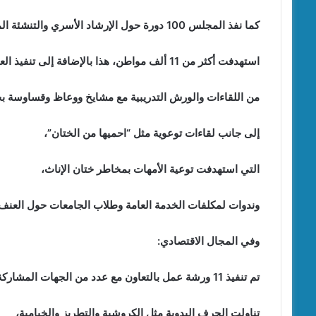
كما نفذ المجلس 100 دورة حول الإرشاد الأسري والتنشئة المتوازنة،
استهدفت أكثر من 11 ألف مواطن، هذا بالإضافة إلى تنفيذ العديد،
من اللقاءات والورش التدريبية مع مشايخ ووعاظ وقساوسة بج
إلى جانب لقاءات توعوية مثل “احميها من الختان”،
التي استهدفت توعية الأمهات بمخاطر ختان الإناث،
وندوات لمكلفات الخدمة العامة وطلاب الجامعات حول العنف ض
وفي المجال الاقتصادي:
تم تنفيذ 11 ورشة عمل بالتعاون مع عدد من الجهات المشاركة،
تناولت الحرف اليدوية مثل الكروشية والتطريز والخيامية،