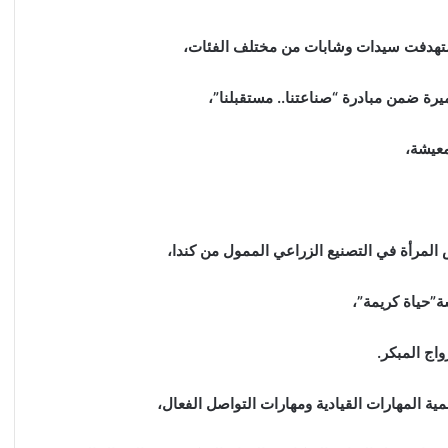
 استهدفت سيدات وشابات من مختلف الفئات،
رة ضمن مبادرة “صناعتنا.. مستقبلنا”،
معيشة،
لمرأة في التصنيع الزراعي الممول من كندا،
ة”حياة كريمة”،
اج المبكر.
 المهارات القيادية ومهارات التواصل الفعال،