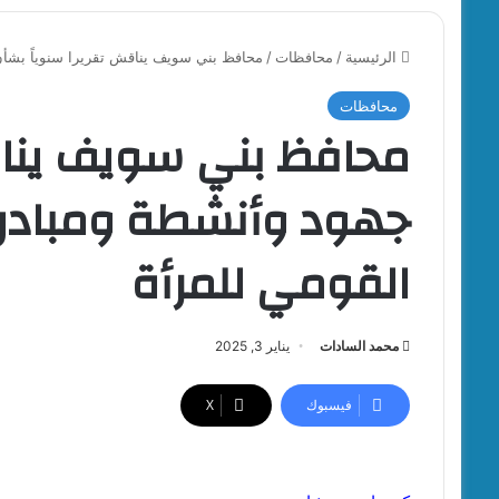
الرئيسية
/
محافظات
/
محافظ بني سويف يناقش تقريرا سنوياً بشأ
محافظات
محافظ بني سويف يناقش
جهود وأنشطة ومبادر
القومي للمرأة
محمد السادات
يناير 3, 2025
فيسبوك
‫X