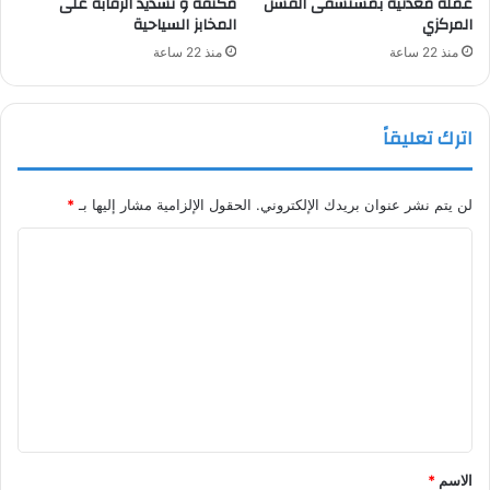
عملة معدنية بمستشفى الفشن
مكثفة و تشديد الرقابة على
المركزي
المخابز السياحية
منذ 22 ساعة
منذ 22 ساعة
اترك تعليقاً
لن يتم نشر عنوان بريدك الإلكتروني.
الحقول الإلزامية مشار إليها بـ
*
ا
ل
ت
ع
ل
ي
ق
*
الاسم
*