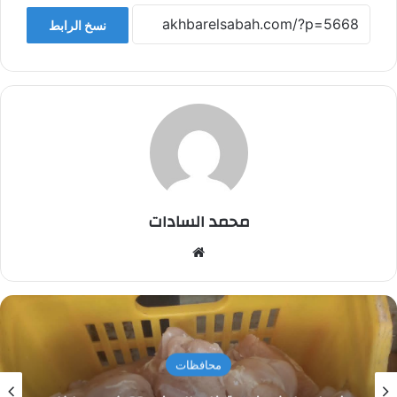
نسخ الرابط
محمد السادات
موقع
الويب
محافظات