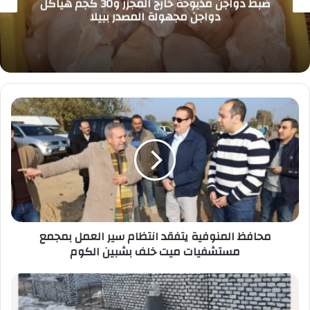
ضبط دواجن مذبوحة خارج المجزر و30 كجم هياكل
دواجن مجهولة المصدر ببيلا
محافظ
المنوفية
يتفقد
انتظام
سير
العمل
بمجمع
مستشفيات
ميت
محافظ المنوفية يتفقد انتظام سير العمل بمجمع
خلف
مستشفيات ميت خلف بشبين الكوم
بشبين
الكوم
الأجهزة
التنفيذية
تشن