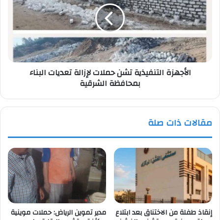
حملات
لإزالة
تعديات
البناء
بمحافظة
الشرقية
الأجهزة التنفيذية تشن حملات لإزالة تعديات البناء
بمحافظة الشرقية
مقالات ذات صلة
إنقاذ طفلة من الاختناق بعد ابتلاع
مدير تموين الرياض: حملات موينية