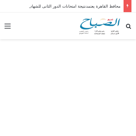
محافظ القاهرة يعتمدنتيجة امتحانات الدور الثانى للشهادة الإعدادية بنسبة نجاح٨٦.٤ %
بحث عن
الق