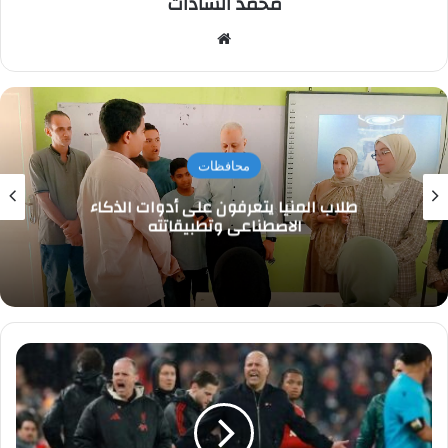
محمد السادات
موقع
الويب
محافظات
طلاب المنيا يتعرفون على أدوات الذكاء
الاصطناعي وتطبيقاتته
جماهير
ليفربول
تشن
هجوما
حادآ