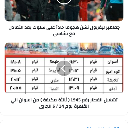
على
سلوت
بعد
التعادل
جماهير ليفربول تشن هجوما حادآ على سلوت بعد التعادل
مع
مع تشاسى
تشاسى
تشغيل
القطار
رقم
1945
(
ثالثة
مكيفة
)
من
تشغيل القطار رقم 1945 ( ثالثة مكيفة ) من اسوان الي
اسوان
القاهرة يوم 14 / 5 الجارى
الي
القاهرة
يوم
14