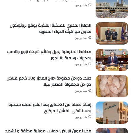
منذ يومين
الجهاز المصري للملكية الفكرية يوقع بروتوكول
تعاون مع هيئة الدواء المصرية
منذ يومين
محافظ المنوفية يحيل وقائع شبهة تزوير وتلاعب
بمحررات رسمية بالباجور
منذ يومين
ضبط دواجن مذبوحة خارج المجزر و30 كجم هياكل
دواجن مجهولة المصدر ببيلا
منذ يومين
إنقاذ طفلة من الاختناق بعد ابتلاع عملة معدنية
بمستشفى الفشن المركزي
منذ يومين
مدير تموين الرياض: حملات موينية مكثفة و تشديد