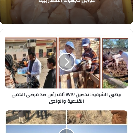
بمحررات رسمية بالباجور
بيطري
الشرقية:
تحصين
٧٧٣
ألف
رأس
ضد
مرضى
الحمى
بيطري الشرقية: تحصين ٧٧٣ ألف رأس ضد مرضى الحمى
القلاعية
القلاعية والوادى
والوادى
الأجهزة
التنفيذية
تشن
حملة