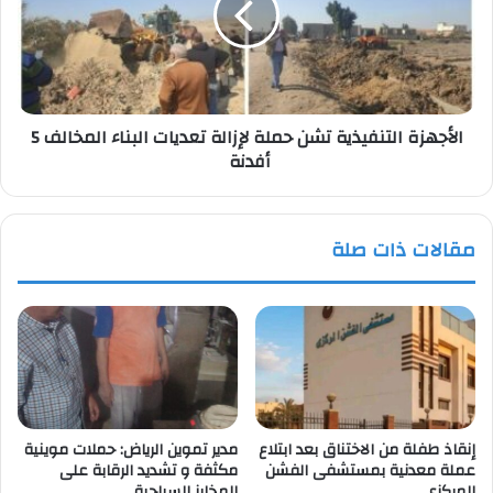
لإزالة
تعديات
البناء
المخالف
5
الأجهزة التنفيذية تشن حملة لإزالة تعديات البناء المخالف 5
أفدنة
أفدنة
مقالات ذات صلة
إنقاذ طفلة من الاختناق بعد ابتلاع
مدير تموين الرياض: حملات موينية
عملة معدنية بمستشفى الفشن
مكثفة و تشديد الرقابة على
المركزي
المخابز السياحية