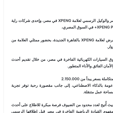
أعلنت راية أوتو، أول وكيل معتمد للسيارات الكهربائية في مصر والوكيل الرسمي لعلامة XPENG في مصر، وإحدى شركات راية
وذلك خلال فعالية رفيعة المستوى أُقيمت في أحدث صالة عرض لعلامة XPENG بالقاهرة الجديدة، بحضور ممثلي العلامة من
ار.
اق خطوة مهمة في توسع XPENG داخل سوق السيارات الكهربائية الفاخرة في مصر، من خلال تقديم أحدث
أمان الفائق والأداء المتطور.
عومة بالذكاء الاصطناعي، إلى جانب مقصورة رحبة توفر تجربة
مساحة عمل متنقلة.
 كشفاً حصرياً عن موديل XPENG القادم، حيث أُتيح لعدد محدود من الضيوف فرصة مبكرة للاطلاع على أحدث
د تعريف مفهوم القيادة الرياضية الفاخرة في مصر قبل إطلاقها الرسمي