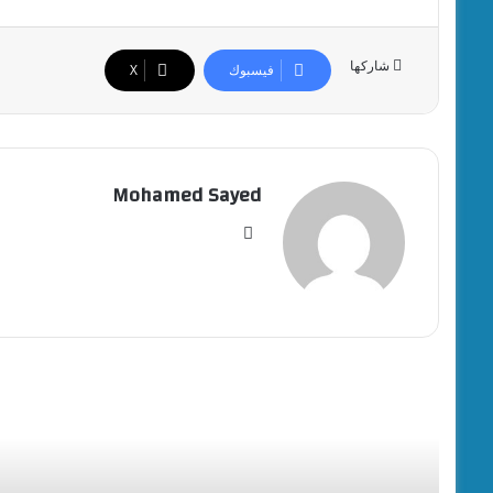
شاركها
فيسبوك
‫X
Mohamed Sayed
موقع
الويب
أقرأ