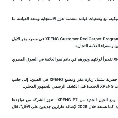
كية، مع وضعيات قيادة متقدمة تعزز الاستجابة ومتعة القيادة، ما
في إطار متصل، أطلقت راية أوتو و XPENG رسمياً برنامج XPENG Customer Red Carpet Program في مصر، وهو الأول
 وسفراء العلامة التجارية.
حيث تم تكريم 12 عميلاً بجائزة XPENG Ambassador Award تقديراً لولائهم ودورهم في دعم نمو العلامة في السوق المصري
كما سيتم اختيار سفير واحد سنوياً لتمثيل مصر في تجربة حصرية تشمل زيارة مقر ومصنع XPENG في الصين، إلى جانب
حلي.
“تركز راية أوتو على الارتقاء بتجربة العملاء بجميع مراحلها، ومع الجيل الجديد من XPENG P7+ تعزز الشركة من تواجدها
بمجموعة من الطرازات الكهربائية وذات المدى الممتد الفاخرة. كما نستعد خلال 2026 لإضافة طرازين جديدين على الأقل”، قال