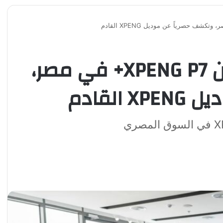
راية أوتو تزيح الستار عن XPENG P7+ في مصر،
لقادم