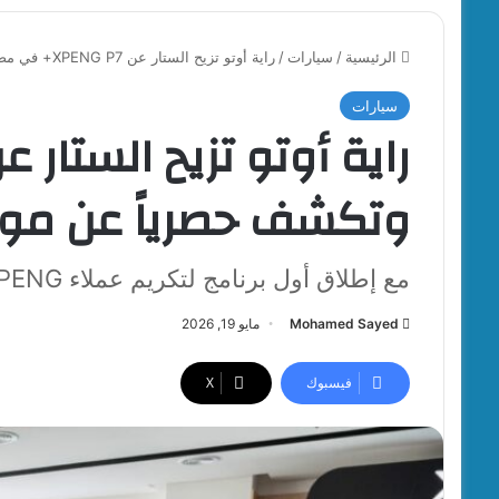
الرئيسية
/
سيارات
/
راية أوتو تزيح الستار عن XPENG P7+ في مصر، وتكشف حصرياً عن موديل XPENG القادم
سيارات
وتكشف حصرياً عن موديل XPENG ا
مع إطلاق أول برنامج لتكريم عملاء XPENG في السوق المصري
Mohamed Sayed
مايو 19, 2026
فيسبوك
‫X