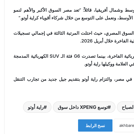
ير العام لـ XPENG في الشرق الأوسط وشمال أفريقيا، قائلاً: “تعد مصر السوق الأكبر والأهم لنمو
ا الإطلاق في ظل الأداء القوي لعلامة XPENG في السوق المصري، حيث احتلت المرتبة الثالثة في إجمالي تسجيلات
لفاخرة خلال أبريل 2026.
كما سجلت سيارة G9 أعلى مبيعات ضمن فئة الـSUV الكهربائية الفاخرة، بينما تصدرت G6 فئة الـ SUV الكهربائية المدمجة
العلامة ووكيلها راية أوتو.
اختُتم الحدث بتأكيد على الحضور المتنامي لعلامة XPENG في مصر، والتزام راية أوتو بتقديم جيل جديد من تجارب التنقل
الصباح
توسع XPENG داخل سوق
راية أوتو
نسخ الرابط