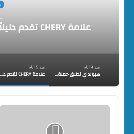
س
منذ 5
علامة CHERY تقدم دليلاً للقيادة خلال فصل الصيف
منذ 4 أيام
منذ 5 أيام
هيونداي تطلق حملة “راحة بالك” لتمكين العملاء من اتخاذ قرارات أكثر ذكاءً عند امتلاك السيارات
علامة CHERY تقدم دليلاً للقيادة خلال فصل الصيف
محكمة
إستئناف
القاهرة
:عدم
قبول