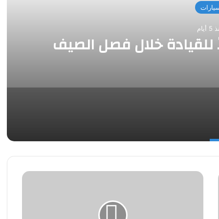
يارات
 أيام
جنرال
موتورز
‘تمنح
"تنوير
"مبلغ