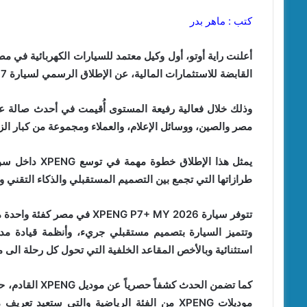
كتب : ماهر بدر
القابضة للاستثمارات المالية، عن الإطلاق الرسمي لسيارة XPENG P7+ في السوق المصري،
مصر والصين، ووسائل الإعلام، والعملاء ومجموعة من كبار الزو
يمثل هذا الإطل
طرازاتها التي تجمع بين التصميم المستقبلي والذكاء التقني وال
تتوفر سيارة XPENG P7+ MY 2026 في مصر كفئة واحدة متكاملة بسعر يبدأ من 2.150.000
وتتميز السيارة بتصميم مستقبلي جريء، وأنظمة قيادة مد
استثنائية وبالأخص المقاعد الخلفية التي تحول كل رحلة الى 
كما تضمن الحدث
موديلات XPENG من الفئة الرياضية والتي ستعي