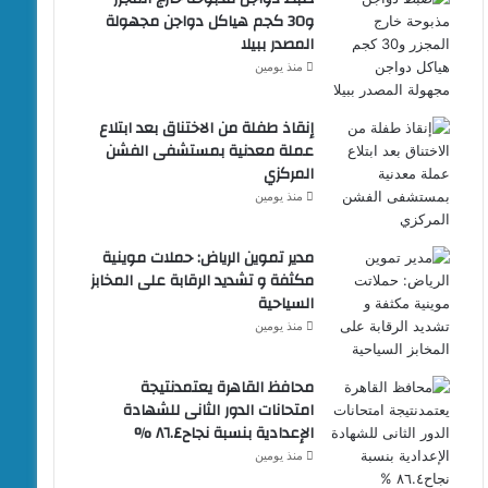
و30 كجم هياكل دواجن مجهولة
المصدر ببيلا
منذ يومين
إنقاذ طفلة من الاختناق بعد ابتلاع
عملة معدنية بمستشفى الفشن
المركزي
منذ يومين
مدير تموين الرياض: حملات موينية
مكثفة و تشديد الرقابة على المخابز
السياحية
منذ يومين
محافظ القاهرة يعتمدنتيجة
امتحانات الدور الثانى للشهادة
الإعدادية بنسبة نجاح٨٦.٤ %
منذ يومين