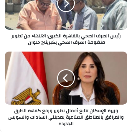
الكبرى:
الانتهاء
من
تطوير
منظومة
رئيس الصرف الصحي بالقاهرة الكبرى: الانتهاء من تطوير
الصرف
منظومة الصرف الصحي بكبريتاج حلوان
الصحي
بكبريتاج
حلوان
وزيرة
الإسكان
تتابع
أعمال
تطوير
ورفع
كفاءة
الطرق
والمرافق
وزيرة الإسكان تتابع أعمال تطوير ورفع كفاءة الطرق
بالمناطق
والمرافق بالمناطق الصناعية بمدينتي السادات والسويس
الصناعية
الجديدة
بمدينتي
السادات