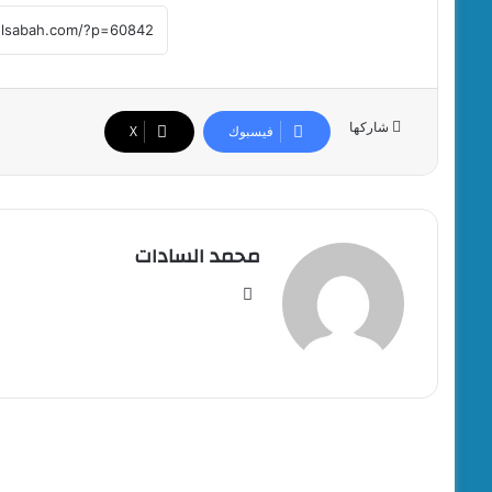
شاركها
فيسبوك
‫X
محمد السادات
موقع
الويب
أقرأ