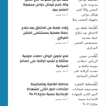
و30 كجم هياكل دواجن مجهولة
المصدر ببيلا
منذ يومين
إنقاذ طفلة من الاختناق بعد ابتلاع
عملة معدنية بمستشفى الفشن
المركزي
منذ يومين
مدير تموين الرياض: حملات موينية
مكثفة و تشديد الرقابة على المخابز
السياحية
منذ يومين
محافظ القاهرة يعتمدنتيجة
امتحانات الدور الثانى للشهادة
الإعدادية بنسبة نجاح٨٦.٤ %
منذ يومين