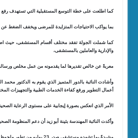
كما اطلعت على خطة التوسع المستقبلية التي تستهدف رفع عدد أسرة الرع
بما يواكب الاحتياجات المتزايدة للمرضى ويخفف الضغط عن 
كما شملت الجولة تفقد مختلف أقسام المستشفى، حيث اطلع
والإدارية والعاملين بالمستشفى،
معربةً عن خالص تقديرها لما يقدمونه من عمل مخلص ورسالة 
وأشادت النائبة بالدور المتميز الذي يقوم به الدكتور محم
أعمال التطوير ورفع كفاءة الخدمات الطبية والتجهيزات المخت
الأمر الذي انعكس بصورة إيجابية على مستوى الرعاية الصحي
وأكدت النائبة المهندسة بثينة أبو زيد أن دعم المنظومة الصح
مشيدةً بما تشهده مستشفى صدر 23 يوليو من تطور ملحوظ وجهود مخلصة تستحق كل التقدير،