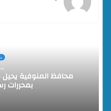
الويب
أقرأ
مح
منذ 15 سا
محافظ المنوفية يحيل و
بمحررات رس