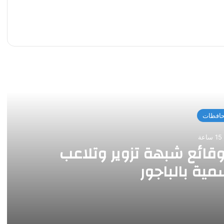
 التالي
افظات
عة
قائع شبهة تزوير وتلاعب
مية بالباجور