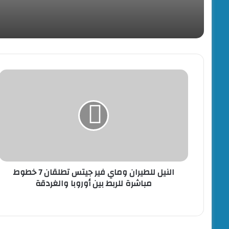
منذ 15 ساعة
محافظ المنوفية يحيل وقائع شبهة تزوير وتلاعب ب
منذ 15 ساعة
ضبط دواجن مذبوحة خارج المجزر و30 كجم هياكل دواجن مجهولة المصدر ببيلا
النيل
للطيران
وماي
فير
جيتس
تطلقان
7
خطوط
مباشرة
النيل للطيران وماي فير جيتس تطلقان 7 خطوط
للربط
مباشرة للربط بين أوروبا والغردقة
بين
أوروبا
والغردقة