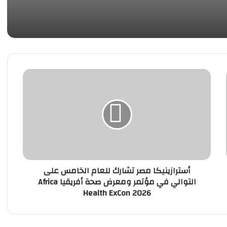
محررات رسمية بالباجور
أسترازينيكا
مصر
تشارك
للعام
الخامس
على
التوالي
في
مؤتمر
أسترازينيكا مصر تشارك للعام الخامس على
ومعرض
التوالي في مؤتمر ومعرض صحة أفريقيا Africa
صحة
Health ExCon 2026
أفريقيا
Africa
Health
ExCon