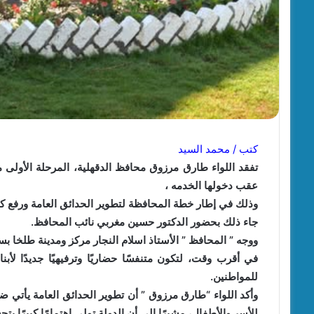
كتب / محمد السيد
تفقد اللواء طارق مرزوق محافظ الدقهلية، المرحلة الأولى 
عقب دخولها الخدمه ،
وذلك في إطار خطة المحافظة لتطوير الحدائق العامة ورفع كفا
جاء ذلك بحضور الدكتور حسين مغربي نائب المحافظ.
ووجه ” المحافظ ” الأستاذ اسلام النجار مركز ومدينة طلخا بسر
في أقرب وقت، لتكون متنفسًا حضاريًا وترفيهيًا جديدًا ل
للمواطنين.
وأكد اللواء “طارق مرزوق ” أن تطوير الحدائق العامة يأتي
للأسر والأطفال، مشيرًا إلى أن الدولة تولي اهتمامًا كبيرًا