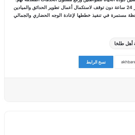
وأشار ” المحافظ ” الي أن الأجهزة التنفيذية تعمل على مدار 24 ساعة دون توقف لاستكمال أعمال تطوير الحدائق والميادين
فظة مستمرة في تنفيذ خططها لإعادة الوجه الحضاري والجمالي
 أهل طلخا
نسخ الرابط