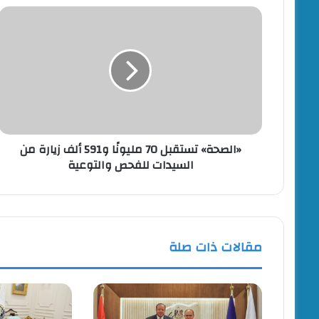
«الصحة»
تستقبل
70
مليونًا
و591
ألف
زيارة
من
السيدات
«الصحة» تستقبل 70 مليونًا و591 ألف زيارة من
للفحص
السيدات للفحص والتوعية
والتوعية
مقالات ذات صلة