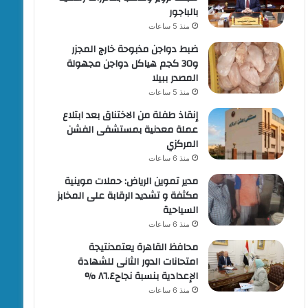
بالباجور
منذ 5 ساعات
ضبط دواجن مذبوحة خارج المجزر
و30 كجم هياكل دواجن مجهولة
المصدر ببيلا
منذ 5 ساعات
إنقاذ طفلة من الاختناق بعد ابتلاع
عملة معدنية بمستشفى الفشن
المركزي
منذ 6 ساعات
مدير تموين الرياض: حملات موينية
مكثفة و تشديد الرقابة على المخابز
السياحية
منذ 6 ساعات
محافظ القاهرة يعتمدنتيجة
امتحانات الدور الثانى للشهادة
الإعدادية بنسبة نجاح٨٦.٤ %
منذ 6 ساعات