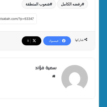
رفضه الكامل
شعوب المنطقة
شاركها
فيسبوك
‫X
سمية فؤاد
موقع
الويب