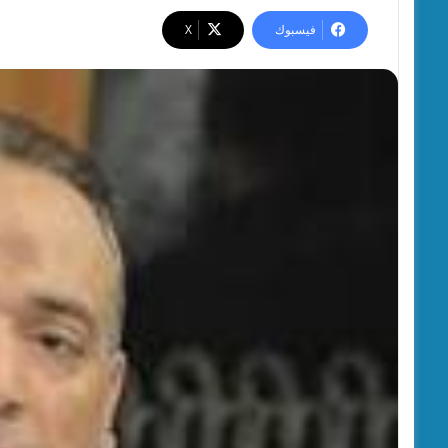
فيسبوك
‫X