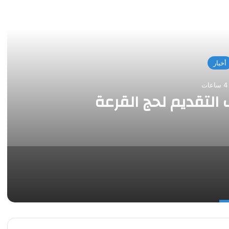
 التالي
أخبار
ت