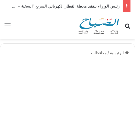
رئيس الوزراء يتفقد محطة القطار الكهربائي السريع “السخنة – الإسكندرية – العلمين – مطروح”
بحث عن
الق
الرئيسية
/
محافظات