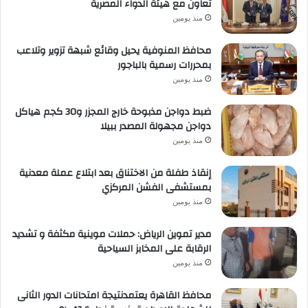
تعاون مع هيئة الدواء المصرية
منذ يومين
محافظ المنوفية يحيل وقائع شبهة تزوير وتلاعب
بمحررات رسمية بالباجور
منذ يومين
ضبط دواجن مذبوحة خارج المجزر و30 كجم هياكل
دواجن مجهولة المصدر ببيلا
منذ يومين
إنقاذ طفلة من الاختناق بعد ابتلاع عملة معدنية
بمستشفى الفشن المركزي
منذ يومين
مدير تموين الرياض: حملات موينية مكثفة و تشديد
الرقابة على المخابز السياحية
منذ يومين
محافظ القاهرة يعتمدنتيجة امتحانات الدور الثانى