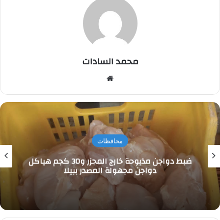
محمد السادات
موقع
الويب
محافظات
ضبط دواجن مذبوحة خارج المجزر و30 كجم هياكل
دواجن مجهولة المصدر ببيلا