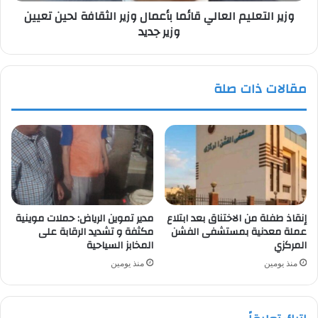
وزير التعليم العالي قائما بأعمال وزير الثقافة لحين تعيين
وزير
وزير جديد
جديد
مقالات ذات صلة
إنقاذ طفلة من الاختناق بعد ابتلاع
مدير تموين الرياض: حملات موينية
عملة معدنية بمستشفى الفشن
مكثفة و تشديد الرقابة على
المركزي
المخابز السياحية
منذ يومين
منذ يومين