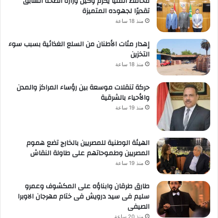
محافظ المنيا يكرم وكيل وزارة الصحة السابق
تقديرًا لجهوده المتميزة
منذ 18 ساعة
إهدار مئات الأطنان من السلع الغذائية بسبب سوء
التخزين
منذ 18 ساعة
حركة تنقلات موسعة بين رؤساء المراكز والمدن
والأحياء بالشرقية
منذ 19 ساعة
الهيئة الوطنية للمصريين بالخارج تضع هموم
المصريين وطموحاتهم على طاولة النقاش
منذ 19 ساعة
طارق طرقان وابناؤه على المكشوف وعمرو
سليم فى سيد درويش فى ختام مهرجان الاوبرا
الصيفى
منذ 20 ساعة