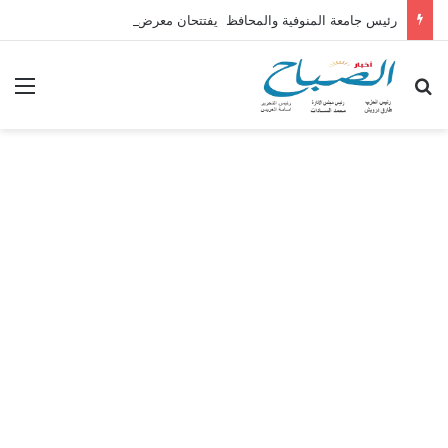
رئيس جامعة المنوفية والمحافظ يفتتحان معرض المشروعات الطلابية بكلية الهندسة
بحث عن
الق