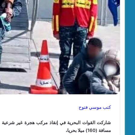
كتب موسي فتوح
مسافة (160) ميلا بحريا،