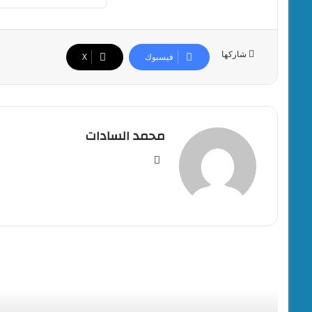
شاركها
فيسبوك
‫X
محمد السادات
موقع
الويب
أقرأ