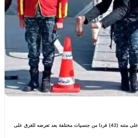
شاركت القوات البحرية في إنقاذ مركب هجرة غير شرعية على متنه (42) فردا من جنسيات مختلفة بعد تعرضه للغرق على