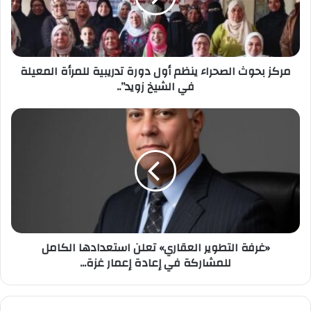
دورة
تدريبية
للمرأة
المعيلة
مركز بحوث الصحراء ينظم أول دورة تدريبية للمرأة المعيلة
في
في الشيخ زويد”..
الشيخ
زويد”..
«غرفة
التطوير
العقاري»
تعلن
استعدادها
الكامل
للمشاركة
في
إعادة
«غرفة التطوير العقاري» تعلن استعدادها الكامل
إعمار
للمشاركة في إعادة إعمار غزة...
غزة...