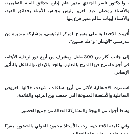
، والدكتور ناصر الجندي مدير عام إدارة حدائق القبة التعليمية،
والأستاذ رمضان عبد العزيز رئيس مجلس الأمناء بحدائق القبة،
والأستاذ إيهاب سالم مدير فرع بنها.
أُقيمت الاحتفالية على مسرح المركز الرئيسي، بمشاركة متميزة من
مدرستي “الإيمان” و”طه حسين”،
إلى جانب أكثر من 300 طفل ومشرف من أربع دور لرعاية الأيتام،
في أجواء امتزج فيها المرح بالتعليم، والجد بالإبداع، والتفاعل بالتأثير
الإيجابي.
استمرت الاحتفالية لأكثر من أربع ساعات، شهدت خلالها العروض
التفاعلية والأنشطة المتنوعة التي جمعت بين الترفيه والفائدة،
وسط أجواء من البهجة والمشاركة الفعالة من جميع الحضور.
وفي كلمته الافتتاحية، رحب الأستاذ محمود الفولي بالحضور، معربًا
عن سعادته بتنظيم هذه الفعالية،