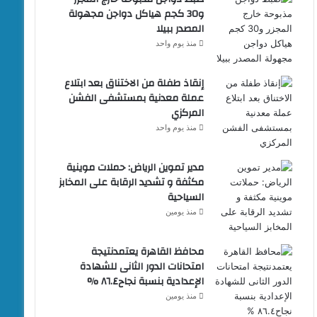
و30 كجم هياكل دواجن مجهولة
المصدر ببيلا
منذ يوم واحد
إنقاذ طفلة من الاختناق بعد ابتلاع
عملة معدنية بمستشفى الفشن
المركزي
منذ يوم واحد
مدير تموين الرياض: حملات موينية
مكثفة و تشديد الرقابة على المخابز
السياحية
منذ يومين
محافظ القاهرة يعتمدنتيجة
امتحانات الدور الثانى للشهادة
الإعدادية بنسبة نجاح٨٦.٤ %
منذ يومين