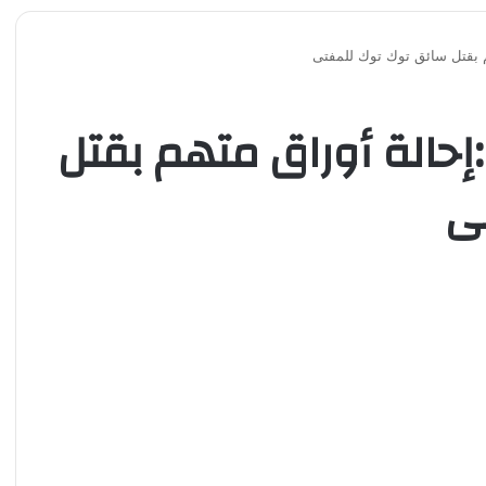
م بقتل سائق توك توك للمفتى
إحالة أوراق متهم بقتل
ى