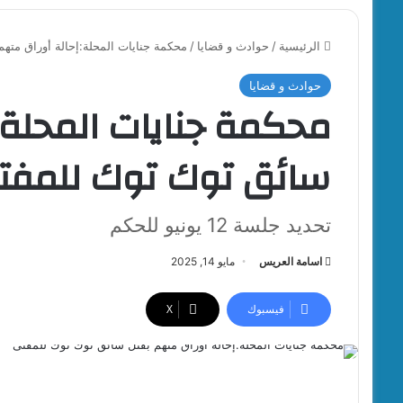
الرئيسية
/
حوادث و قضايا
/
محكمة جنايات المحلة:إحالة أوراق مته
حوادث و قضايا
محكمة جنايات المحلة:
سائق توك توك للمفت
تحديد جلسة 12 يونيو للحكم
اسامة العريس
مايو 14, 2025
فيسبوك
‫X