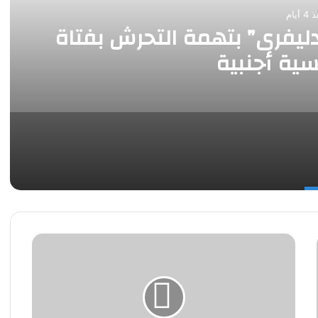
 أيام
يفرى” بتهمة التحرش بفتاة
ية أجنبية
شكر
و
تقدير
إلى
رئيس
حى