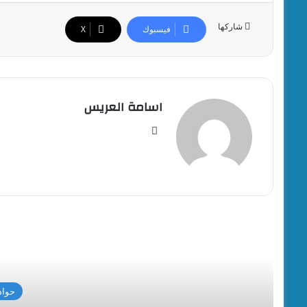
شاركها
فيسبوك
‫X
اسامة العريس
موقع
الويب
أقرأ
حواد