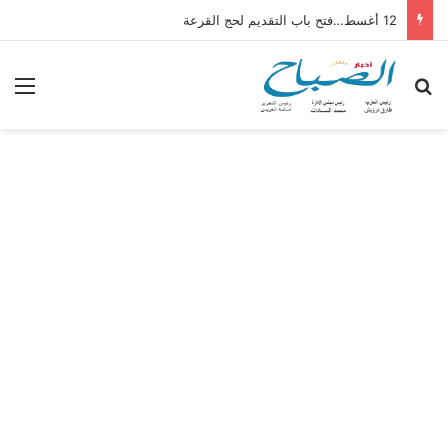
12 أغسط…فتح باب التقديم لحج القرعة
بحث عن
الق