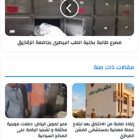
الطب
البيطرى
بجامعة
الزقازيق
مصرع طالبة بكلية الطب البيطرى بجامعة الزقازيق
مقالات ذات صلة
إنقاذ طفلة من الاختناق بعد ابتلاع
مدير تموين الرياض: حملات موينية
عملة معدنية بمستشفى الفشن
مكثفة و تشديد الرقابة على
المركزي
المخابز السياحية