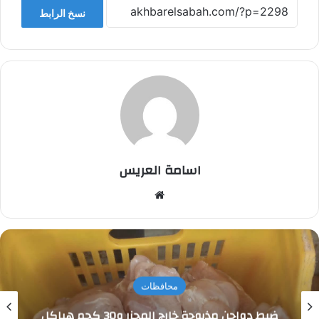
نسخ الرابط
اسامة العريس
موقع
الويب
محافظات
ضبط دواجن مذبوحة خارج المجزر و30 كجم هياكل