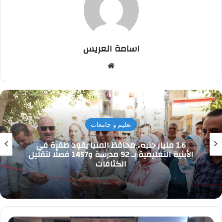
اسامة العريس
موقع
الويب
تعليم و جامعات
1.6 مليار جنيه.. محافظ المنيا يقود طفرة في
الأبنية التعليمية بـ 92 مدرسة و1457 فصلًا لتقليل
الكثافات
قومى