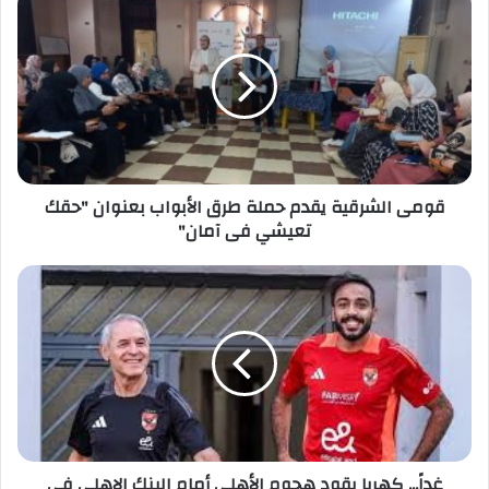
الشرقية
يقدم
حملة
طرق
الأبواب
بعنوان
"حقك
تعيشي
قومى الشرقية يقدم حملة طرق الأبواب بعنوان "حقك
فى
تعيشي فى آمان"
آمان"
غداً...
كهربا
يقود
هجوم
الأهلى
أمام
البنك
الاهلى
فى
غداً... كهربا يقود هجوم الأهلى أمام البنك الاهلى فى
الدوري