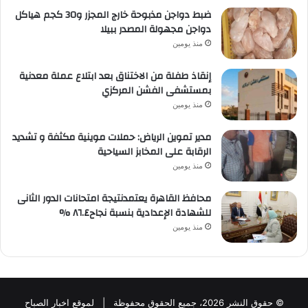
ضبط دواجن مذبوحة خارج المجزر و30 كجم هياكل
دواجن مجهولة المصدر ببيلا
منذ يومين
إنقاذ طفلة من الاختناق بعد ابتلاع عملة معدنية
بمستشفى الفشن المركزي
منذ يومين
مدير تموين الرياض: حملات موينية مكثفة و تشديد
الرقابة على المخابز السياحية
منذ يومين
محافظ القاهرة يعتمدنتيجة امتحانات الدور الثانى
للشهادة الإعدادية بنسبة نجاح٨٦.٤ %
منذ يومين
© حقوق النشر 2026، جميع الحقوق محفوظة | لموقع اخبار الصباح