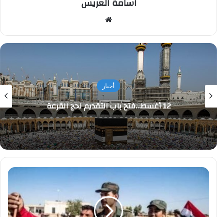
اسامة العريس
موقع
الويب
أخبار
12 أغسط…فتح باب التقديم لحج القرعة
قيادة
مشتركة
على
جبهة
حلب