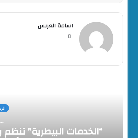
اسامة العريس
موقع
الويب
أقرأ
الزر
منذ
“الخدمات البيطرية” تنظم برن