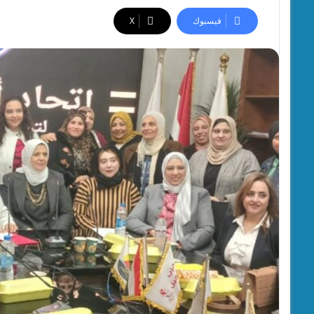
فيسبوك
‫X