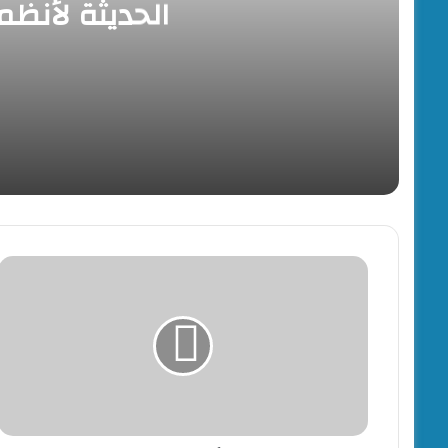
الحديثة لأنظم
منذ ساعتين
“الخدمات البيطرية” تنظم برنامجًا تدريبيًا حول الت
منذ ساعتين
التحالف التركي ـ السعودي ـ الباكستاني
مسيرة
ضخمة
بتل
أبيب
تطالب
بعقد
صفقة
تبادل
أسرى