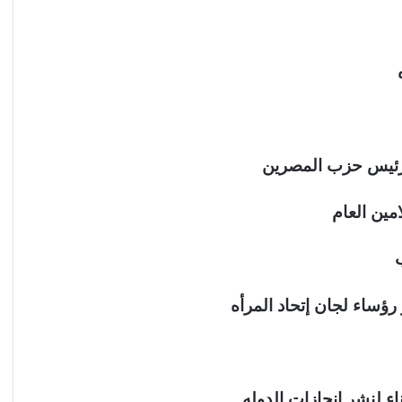
 رئيس حزب المصرين
مين العام
 رؤساء لجان إتحاد المرأه
اء لنشر انجازات الدوله