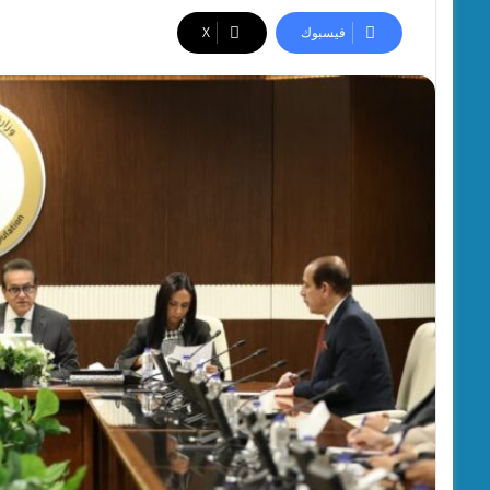
فيسبوك
‫X