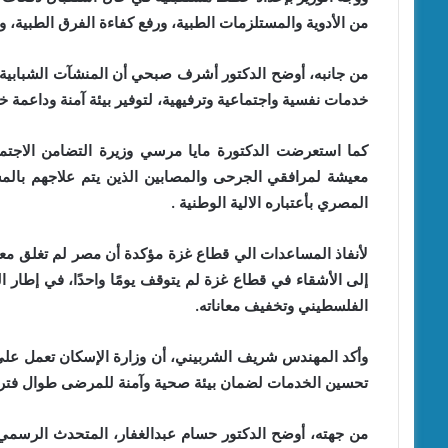
من الأدوية والمستلزمات الطبية، ورفع كفاءة الفرق الطبية، و
‎من جانبه، أوضح الدكتور أشرف صبحي أن المنشآت الشبابية 
خدمات نفسية واجتماعية وترفيهية، لتوفير بيئة آمنة وداعمة خل
‎كما استعرضت الدكتورة مايا مرسي وزيرة التضامن الاجتم
معيشة لمرافقي الجرحى والمصابين الذين يتم علاجهم بالمس
المصري بأعتباره الالية الوطنية .
لأنفاذ المساعدات الي قطاع غزة مؤكدة أن مصر لم تغلق معب
إلى الأشقاء في قطاع غزة لم يتوقف يومًا واحدًا، في إطار
الفلسطيني وتخفيف معاناته.
‎وأكد المهندس شريف الشربيني، أن وزارة الإسكان تعمل على
تحسين الخدمات لضمان بيئة صحية وآمنة للمرضى طوال فترة
‎من جهته، أوضح الدكتور حسام عبدالغفار، المتحدث الرسم