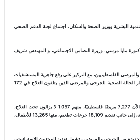
تنمية البشرية ووزير الصحة والسكان، اجتماع لجنة الدعم الصحي
كتورة مايا مرسي، وزيرة التضامن الاجتماعي، و المهندس شريف
والمرضى الفلسطينيين، مع التركيز على رفع جاهزية المستشفيات
المصرية وتوفير الرعاية الشاملة. واستعرض الدكتور عبدالغفار الحالة الصحية للجرحى والمرضى الذين يتلقون العلاج في 172
حيث استقبلت هذه المستشفيات منذ نوفمبر 2023 وحتى الآن 7,277 مريضًا فلسطينيًا، منهم 1,057 لا يزالون تحت العلاج،
يرافقهم 1,657 من ذويهم. وأجريت 2,978 عملية جراحية كبرى، إلى جانب تقديم 18,109 جرعات تطعيم، منها 13,265 للأطفال،
 جديدة من الجرحى والمرضى ، تشمل تعزيز المخزون الاستراتيجي