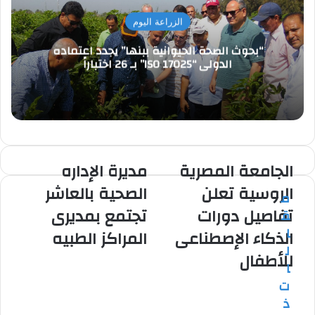
الزراعة اليوم
“بحوث الصحة الحيوانية ببنها” يجدد اعتماده
الدولي “ISO 17025” بـ 26 اختباراً
الجامعة المصرية
مديرة الإداره
الجامعة
مديرة
المصرية
الإداره
الروسية تعلن
الصحية بالعاشر
م
الروسية
الصحية
تفاصيل دورات
تجتمع بمديرى
ق
تعلن
بالعاشر
تفاصيل
تجتمع
ا
الذكاء الإصطناعى
المراكز الطبيه
دورات
بمديرى
ل
للأطفال
الذكاء
المراكز
ا
الإصطناعى
الطبيه
ت
للأطفال
ذ