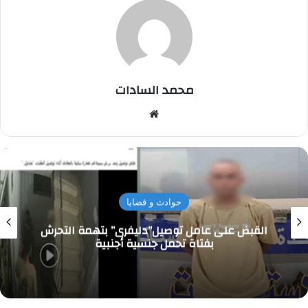
محمد السادات
موقع
الويب
حوادث و قضايا
القبض على عامل توصيل”دليفرى” بتهمة التحرش
بفتاة تحمل جنسية أجنبية