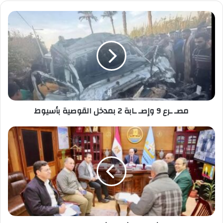
مصـ
ـرع
9
وإصـ
ـابة
2
بمدخل
القوصية
بأسيوط
مصـ ـرع 9 وإصـ ـابة 2 بمدخل القوصية بأسيوط
محافظ
كفرالشيخ
يناقش
11
شكوى
في
لقاء
المواطنين