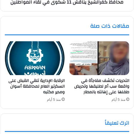
محافظ كفرالشيخ يناقش 11 شكوى في لقاء المواطنين
مقالات ذات صلة
التحريات تكشف مفاجأة في
الرقابة الإدارية تلقي القبض على
واقعة سب أم لطليقها وتحريض
السكرتير العام لمحافظة أسوان
طفلها على إهانته بالمطار
ومدير مكتبه
منذ 5 أيام
منذ 5 أيام
اترك تعليقاً