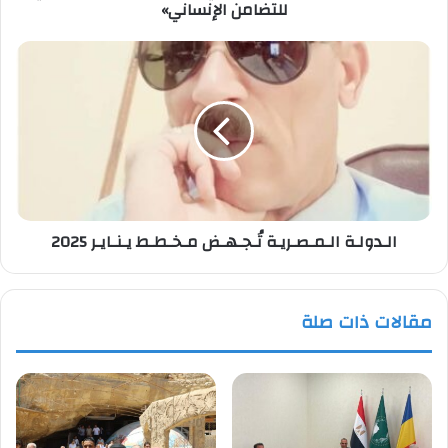
للتضامن الإنساني»
الإنساني»
الـدولـة
الـمـصـريـة
تُـجـهـض
مـخـطـط
يـنـايـر
2025
الـدولـة الـمـصـريـة تُـجـهـض مـخـطـط يـنـايـر 2025
مقالات ذات صلة