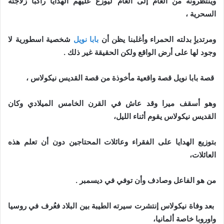
وينتظرونه من العام إلى العام ليوزع عليهم الهدايا راكباً زلاجته
السحرية ،
ومرتدياٍ بدلته الحمراء وأغلبنا يظن أن
بابا نويل
شخصية اسطورية لا
وجود لها على أرض الواقع ولكن الحقيقة غير ذلك .
قصة بابا نويل قصة واقعية مأخوذة من قصة القديس نيكولاس ،
وهو أسقف ميرا وقد عاش في القرن الخامس الميلادي وكان
القديس نيكولاس يقوم أثناء الليل،
بتوزيع الهدايا على الفقراء وعائلات المحتاجين دون أن تعلم هذه
العائلات،
من هو الفاعل وصادف وأن توفي في ديسمبر .
بعد وفاة نيكولاس إنتشرت سيرته الطيبة بين البلاد فعُرف في روسيا
واوروبا خاصة ألمانيا،