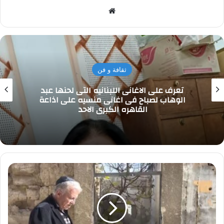
موقع
الويب
ثقافة و فن
تعرف على الاغانى اللبنانيه التى لحنها عبد
الوهاب لصباح فى اغانى منسيه على اذاعة
القاهره الكبرى الاحد
يهود
سوريا
المغتربون:
يسعون
ببناء
كنيس