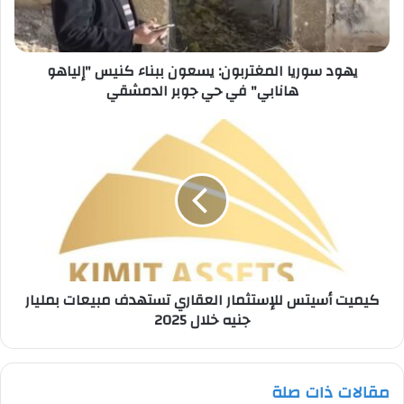
"إلياهو
هانابي"
في
يهود سوريا المغتربون: يسعون ببناء كنيس "إلياهو
حي
هانابي" في حي جوبر الدمشقي
جوبر
الدمشقي
كيميت
أسيتس
للإستثمار
العقاري
تستهدف
مبيعات
بمليار
جنيه
خلال
كيميت أسيتس للإستثمار العقاري تستهدف مبيعات بمليار
2025
جنيه خلال 2025
مقالات ذات صلة