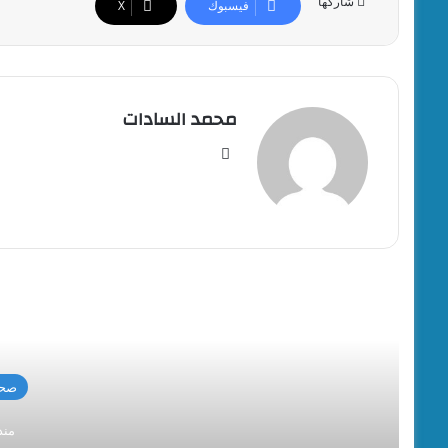
شاركها
فيسبوك
‫X
محمد السادات
موقع
الويب
أقرأ
صحة
منذ 4 دق