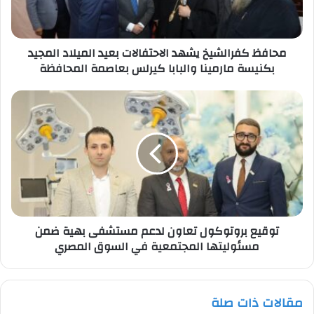
المجيد
بكنيسة
مارمينا
محافظ كفرالشيخ يشهد الاحتفالات بعيد الميلاد المجيد
والبابا
بكنيسة مارمينا والبابا كيرلس بعاصمة المحافظة
كيرلس
بعاصمة
المحافظة
توقيع
بروتوكول
تعاون
لدعم
مستشفى
بهية
ضمن
مسئوليتها
المجتمعية
توقيع بروتوكول تعاون لدعم مستشفى بهية ضمن
في
مسئوليتها المجتمعية في السوق المصري
السوق
المصري
مقالات ذات صلة