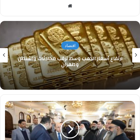
موقع
الويب
اقتصاد
ارتفاع أسعار الذهب وسط ترقب محادثات واشنطن
وطهران
محافظ
كفرالشيخ
يشهد
الاحتفالات
بعيد
الميلاد